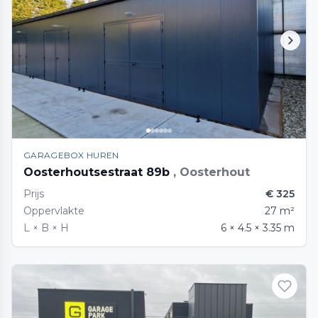
GARAGEBOX HUREN
Oosterhoutsestraat 89b
, Oosterhout
Prijs
€ 325
Oppervlakte
27 m²
L × B × H
6 × 4.5 × 3.35 m