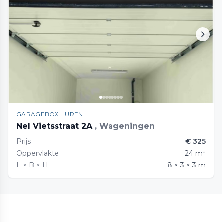
GARAGEBOX HUREN
Nel Vietsstraat 2A
, Wageningen
Prijs
€ 325
Oppervlakte
24 m²
L × B × H
8 × 3 × 3 m