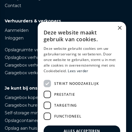
Contact
Verhuurders & verkopers
×
Aanmelden
Deze website maakt
Inloggen
gebruik van cookies.
Deze website gebruikt cookies om uw
Opslagruimte verhuren
gebruikerservaring te verbeteren. Door
Opslagbox verhuren
onze website te gebruiken, stemt u in met
Garagebox verhuren
alle cookies in overeenstemming met ons
Cookiebeleid.
Lees verder
Garagebox verkopen
STRIKT NOODZAKELIJK
Je kunt bij ons terecht voor
PRESTATIE
Garagebox kopen
Garagebox huren
TARGETING
Self-storage mini opslag huren
FUNCTIONEEL
Opslagcontainer huren
Opslag aan huis bezorgd huren
ALLES ACCEPTEREN