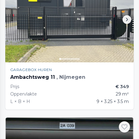
GARAGEBOX HUREN
Ambachtsweg 11
, Nijmegen
Prijs
€ 349
Oppervlakte
29 m²
L × B × H
9 × 3.25 × 3.5 m