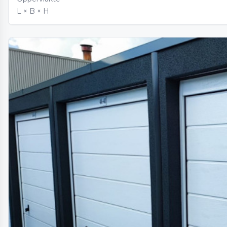
L × B × H