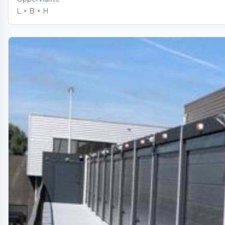
L × B × H