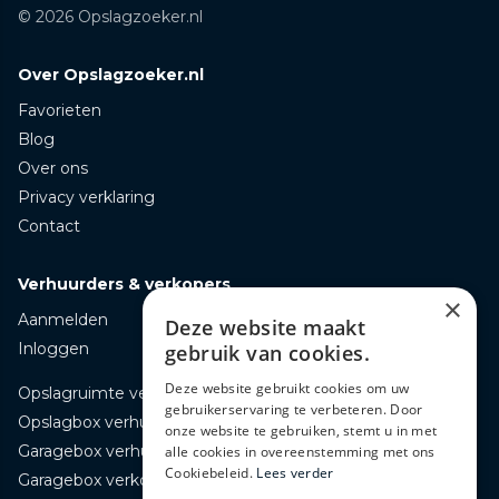
© 2026 Opslagzoeker.nl
Over Opslagzoeker.nl
Favorieten
Blog
Over ons
Privacy verklaring
Contact
Verhuurders & verkopers
×
Aanmelden
Deze website maakt
Inloggen
gebruik van cookies.
Deze website gebruikt cookies om uw
Opslagruimte verhuren
gebruikerservaring te verbeteren. Door
Opslagbox verhuren
onze website te gebruiken, stemt u in met
Garagebox verhuren
alle cookies in overeenstemming met ons
Cookiebeleid.
Lees verder
Garagebox verkopen