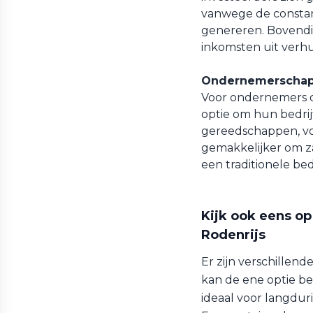
vanwege de constan
genereren. Bovendi
inkomsten uit verh
Ondernemerschap
Voor ondernemers d
optie om hun bedrijf
gereedschappen, vo
gemakkelijker om za
een traditionele bed
Kijk ook eens op
Rodenrijs
Er zijn verschillend
kan de ene optie be
ideaal voor langduri