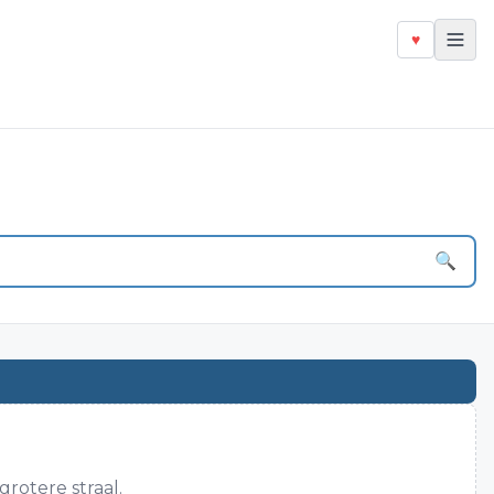
♥
🔍
rotere straal.