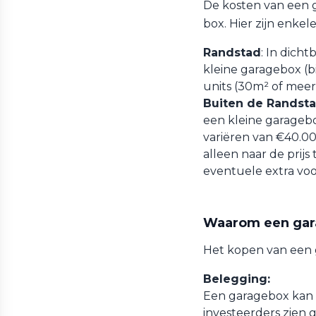
De kosten van een g
box. Hier zijn enkel
Randstad
: In dich
kleine garagebox (b
units (30m² of meer
Buiten de Randst
een kleine garagebo
variëren van €40.00
alleen naar de prijs
eventuele extra voo
Waarom een gar
Het kopen van een 
Belegging:
Een garagebox kan e
investeerders zien