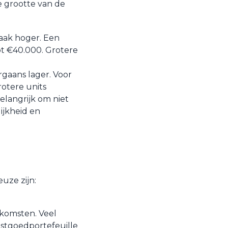
e grootte van de
vaak hoger. Een
ot €40.000. Grotere
rgaans lager. Voor
rotere units
elangrijk om niet
lijkheid en
uze zijn:
nkomsten. Veel
astgoedportefeuille