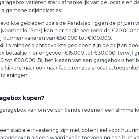
aragebox variëren sterk afhankelijk van de locatie en d
e algemene prijsindicaties:
tbevolkte gebieden zoals de Randstad liggen de prijzen 
ijvoorbeeld 15m²) kan hier beginnen rond de €20.000 t
) kunnen variëren van €50.000 tot €100.000.
ad
: In minder dichtbevolkte gebieden zijn de prijzen doo
x betaal je hier ongeveer €15.000 tot €30.000, terwijl g
0 tot €80.000. Bij het kiezen van een garagebox is het b
 te kijken, maar ook naar factoren zoals locatie, toeganke
rzieningen.
agebox kopen?
garagebox kan om verschillende redenen een slimme ke
en stabiele investering zijn met potentieel voor huuri
 garageboxen als een waardevolle toevoeging aan hun v