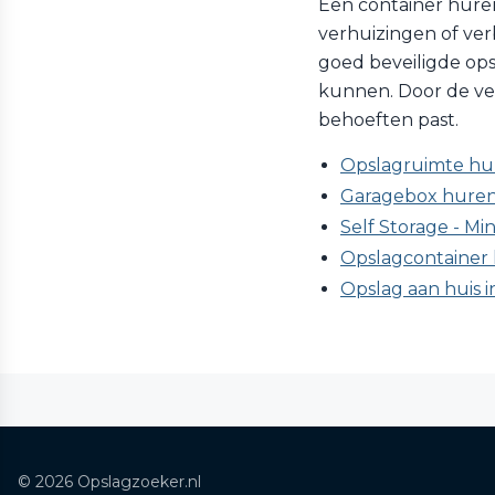
Een container huren 
verhuizingen of verb
goed beveiligde ops
kunnen. Door de vers
behoeften past.
Opslagruimte hur
Garagebox huren 
Self Storage - Min
Opslagcontainer 
Opslag aan huis i
© 2026 Opslagzoeker.nl