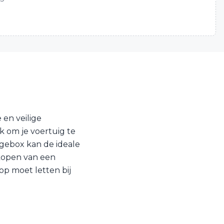
en veilige
k om je voertuig te
agebox kan de ideale
 kopen van een
op moet letten bij