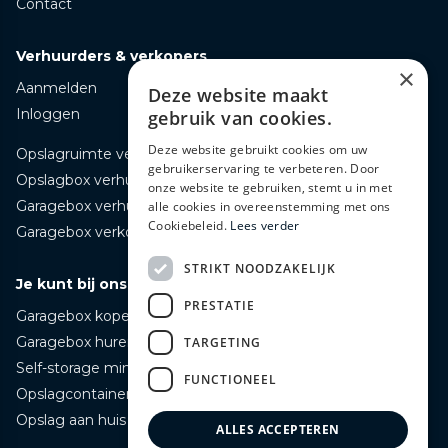
Contact
Verhuurders & verkopers
×
Aanmelden
Deze website maakt
Inloggen
gebruik van cookies.
Deze website gebruikt cookies om uw
Opslagruimte verhuren
gebruikerservaring te verbeteren. Door
Opslagbox verhuren
onze website te gebruiken, stemt u in met
Garagebox verhuren
alle cookies in overeenstemming met ons
Cookiebeleid.
Lees verder
Garagebox verkopen
STRIKT NOODZAKELIJK
Je kunt bij ons terecht voor
PRESTATIE
Garagebox kopen
Garagebox huren
TARGETING
Self-storage mini opslag huren
FUNCTIONEEL
Opslagcontainer huren
Opslag aan huis bezorgd huren
ALLES ACCEPTEREN