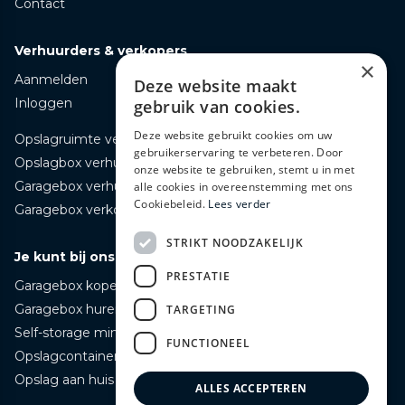
Contact
Verhuurders & verkopers
×
Aanmelden
Deze website maakt
Inloggen
gebruik van cookies.
Deze website gebruikt cookies om uw
Opslagruimte verhuren
gebruikerservaring te verbeteren. Door
Opslagbox verhuren
onze website te gebruiken, stemt u in met
Garagebox verhuren
alle cookies in overeenstemming met ons
Cookiebeleid.
Lees verder
Garagebox verkopen
STRIKT NOODZAKELIJK
Je kunt bij ons terecht voor
PRESTATIE
Garagebox kopen
Garagebox huren
TARGETING
Self-storage mini opslag huren
FUNCTIONEEL
Opslagcontainer huren
Opslag aan huis bezorgd huren
ALLES ACCEPTEREN