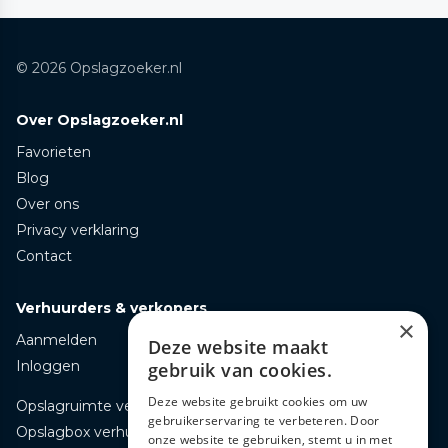
© 2026 Opslagzoeker.nl
Over Opslagzoeker.nl
Favorieten
Blog
Over ons
Privacy verklaring
Contact
Verhuurders & verkopers
×
Aanmelden
Deze website maakt
Inloggen
gebruik van cookies.
Deze website gebruikt cookies om uw
Opslagruimte verhuren
gebruikerservaring te verbeteren. Door
Opslagbox verhuren
onze website te gebruiken, stemt u in met