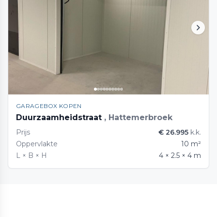
GARAGEBOX KOPEN
Duurzaamheidstraat
, Hattemerbroek
Prijs
€ 26.995
k.k.
Oppervlakte
10 m²
L × B × H
4 × 2.5 × 4 m