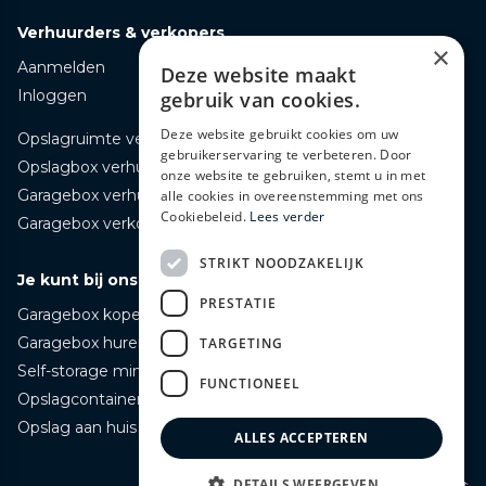
Verhuurders & verkopers
×
Aanmelden
Deze website maakt
Inloggen
gebruik van cookies.
Deze website gebruikt cookies om uw
Opslagruimte verhuren
gebruikerservaring te verbeteren. Door
Opslagbox verhuren
onze website te gebruiken, stemt u in met
Garagebox verhuren
alle cookies in overeenstemming met ons
Cookiebeleid.
Lees verder
Garagebox verkopen
STRIKT NOODZAKELIJK
Je kunt bij ons terecht voor
PRESTATIE
Garagebox kopen
Garagebox huren
TARGETING
Self-storage mini opslag huren
FUNCTIONEEL
Opslagcontainer huren
Opslag aan huis bezorgd huren
ALLES ACCEPTEREN
Naar boven ↑
DETAILS WEERGEVEN