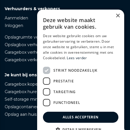
Verhuurders & verkopers
×
Aanmelden
Deze website maakt
Inloggen
gebruik van cookies.
Deze website gebruikt cookies om uw
Opslagruimte verhuren
gebruikerservaring te verbeteren. Door
Opslagbox verhuren
onze website te gebruiken, stemt u in met
Garagebox verhuren
alle cookies in overeenstemming met ons
Cookiebeleid.
Lees verder
Garagebox verkopen
STRIKT NOODZAKELIJK
Je kunt bij ons terecht voor
PRESTATIE
Garagebox kopen
Garagebox huren
TARGETING
Self-storage mini opslag huren
FUNCTIONEEL
Opslagcontainer huren
Opslag aan huis bezorgd huren
ALLES ACCEPTEREN
Naar boven ↑
DETAILS WEERGEVEN