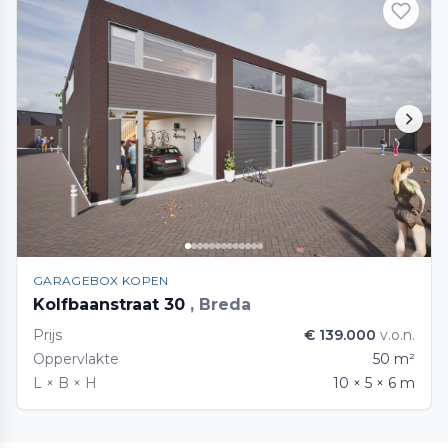
GARAGEBOX KOPEN
Kolfbaanstraat 30
, Breda
Prijs
€ 139.000
v.o.n.
Oppervlakte
50 m²
L × B × H
10 × 5 × 6 m