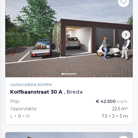
GARAGEBOX KOPEN
Kolfbaanstraat 30 A
, Breda
Prijs
€ 42.500
v.o.n.
Oppervlakte
22.5 m²
L × B × H
7.5 × 3 × 3 m