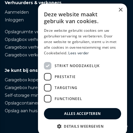
Verhuurders & verkopers
×
Aanmelden
Deze website maakt
Inloggen
gebruik van cookies.
Deze website gebruikt cookies om uw
Opslagruimte verhuren
gebruikerservaring te verbeteren. Door
Opslagbox verhuren
onze website te gebruiken, stemt u in met
Garagebox verhuren
alle cookies in overeenstemming met ons
Cookiebeleid.
Lees verder
Garagebox verkopen
STRIKT NOODZAKELIJK
Je kunt bij ons terecht voor
PRESTATIE
Garagebox kopen
Garagebox huren
TARGETING
Self-storage mini opslag huren
FUNCTIONEEL
Opslagcontainer huren
Opslag aan huis bezorgd huren
ALLES ACCEPTEREN
Naar boven ↑
DETAILS WEERGEVEN