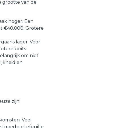
e grootte van de
vaak hoger. Een
ot €40.000. Grotere
rgaans lager. Voor
rotere units
elangrijk om niet
lijkheid en
uze zijn:
nkomsten. Veel
astgoedportefeuille