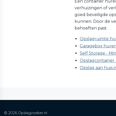
Een container huren 
verhuizingen of verb
goed beveiligde ops
kunnen. Door de vers
behoeften past.
Opslagruimte hu
Garagebox huren
Self Storage - Mi
Opslagcontainer 
Opslag aan huis 
© 2026 Opslagzoeker.nl