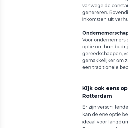
vanwege de constan
genereren. Bovendi
inkomsten uit verh
Ondernemerschap
Voor ondernemers d
optie om hun bedrijf
gereedschappen, vo
gemakkelijker om za
een traditionele bed
Kijk ook eens op
Rotterdam
Er zijn verschillend
kan de ene optie be
ideaal voor langduri