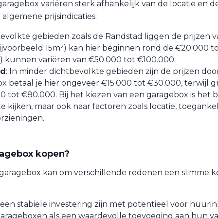
aragebox variëren sterk afhankelijk van de locatie en d
e algemene prijsindicaties:
tbevolkte gebieden zoals de Randstad liggen de prijzen 
ijvoorbeeld 15m²) kan hier beginnen rond de €20.000 t
) kunnen variëren van €50.000 tot €100.000.
ad
: In minder dichtbevolkte gebieden zijn de prijzen doo
x betaal je hier ongeveer €15.000 tot €30.000, terwijl g
0 tot €80.000. Bij het kiezen van een garagebox is het b
 te kijken, maar ook naar factoren zoals locatie, toeganke
rzieningen.
agebox kopen?
garagebox kan om verschillende redenen een slimme ke
en stabiele investering zijn met potentieel voor huuri
 garageboxen als een waardevolle toevoeging aan hun v