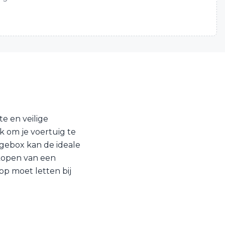
e en veilige
k om je voertuig te
agebox kan de ideale
 kopen van een
op moet letten bij