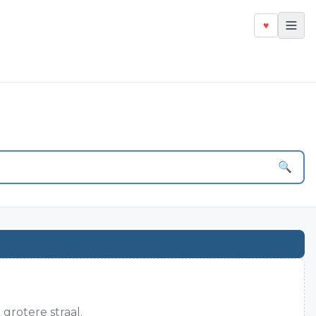
♥
🔍
rotere straal.