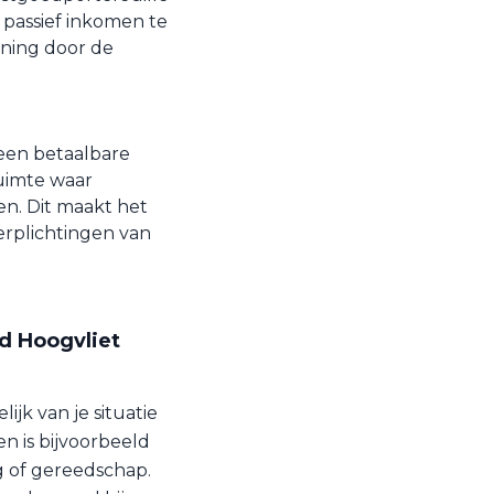
passief inkomen te
ening door de
een betaalbare
ruimte waar
n. Dit maakt het
erplichtingen van
d Hoogvliet
ijk van je situatie
n is bijvoorbeeld
ig of gereedschap.