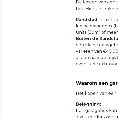
De kosten van een g
box. Hier zijn enkel
Randstad
: In dich
kleine garagebox (b
units (30m² of meer
Buiten de Randst
een kleine garagebo
variëren van €40.00
alleen naar de prijs
eventuele extra voo
Waarom een gar
Het kopen van een 
Belegging:
Een garagebox kan e
investeerders zien