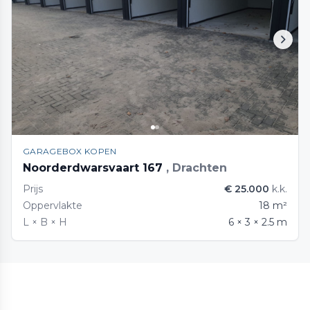
GARAGEBOX KOPEN
Noorderdwarsvaart 167
, Drachten
Prijs
€ 25.000
k.k.
Oppervlakte
18 m²
L × B × H
6 × 3 × 2.5 m