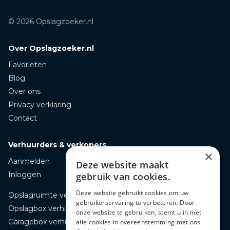
© 2026 Opslagzoeker.nl
Over Opslagzoeker.nl
Favorieten
Blog
Over ons
Privacy verklaring
Contact
Verhuurders & verkopers
×
Aanmelden
Deze website maakt
Inloggen
gebruik van cookies.
Deze website gebruikt cookies om uw
Opslagruimte verhuren
gebruikerservaring te verbeteren. Door
Opslagbox verhuren
onze website te gebruiken, stemt u in met
Garagebox verhuren
alle cookies in overeenstemming met ons