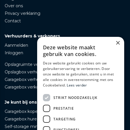
Over ons
Privacy verklaring
Contact
Verhuurders & verkopers
×
Aanmelden
Deze website maakt
Inloggen
gebruik van cookies.
Deze website gebruikt cookies om uw
Opslagruimte verhuren
gebruikerservaring te verbeteren. Door
Opslagbox verhuren
onze website te gebruiken, stemt u in met
Garagebox verhuren
alle cookies in overeenstemming met ons
Cookiebeleid.
Lees verder
Garagebox verkopen
STRIKT NOODZAKELIJK
Je kunt bij ons terecht voor
PRESTATIE
Garagebox kopen
Garagebox huren
TARGETING
Self-storage mini opslag huren
FUNCTIONEEL