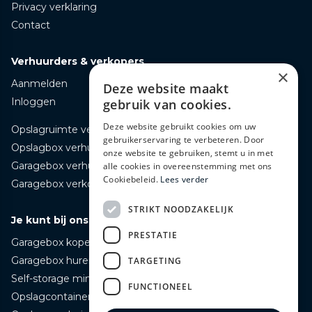
Privacy verklaring
Contact
Verhuurders & verkopers
×
Aanmelden
Deze website maakt
Inloggen
gebruik van cookies.
Deze website gebruikt cookies om uw
Opslagruimte verhuren
gebruikerservaring te verbeteren. Door
Opslagbox verhuren
onze website te gebruiken, stemt u in met
Garagebox verhuren
alle cookies in overeenstemming met ons
Cookiebeleid.
Lees verder
Garagebox verkopen
STRIKT NOODZAKELIJK
Je kunt bij ons terecht voor
PRESTATIE
Garagebox kopen
Garagebox huren
TARGETING
Self-storage mini opslag huren
FUNCTIONEEL
Opslagcontainer huren