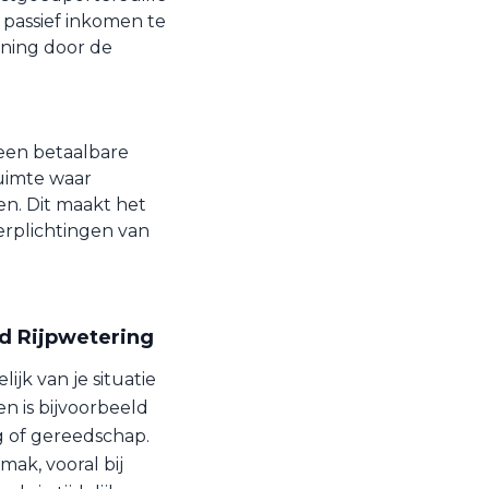
passief inkomen te
ening door de
een betaalbare
ruimte waar
n. Dit maakt het
erplichtingen van
ad Rijpwetering
ijk van je situatie
n is bijvoorbeeld
ig of gereedschap.
mak, vooral bij