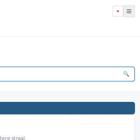
♥
🔍
ere straal.