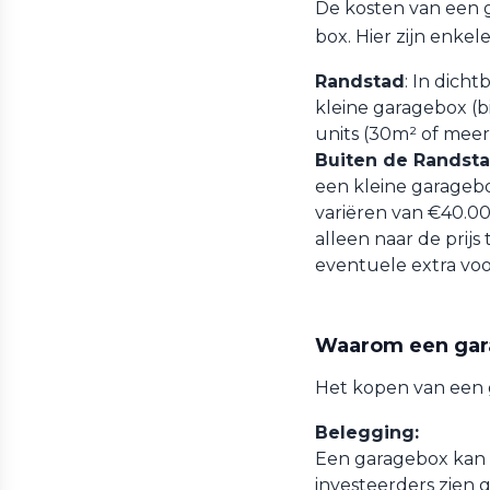
De kosten van een g
box. Hier zijn enkel
Randstad
: In dich
kleine garagebox (b
units (30m² of meer
Buiten de Randst
een kleine garagebo
variëren van €40.00
alleen naar de prijs
eventuele extra voo
Waarom een gar
Het kopen van een 
Belegging:
Een garagebox kan e
investeerders zien