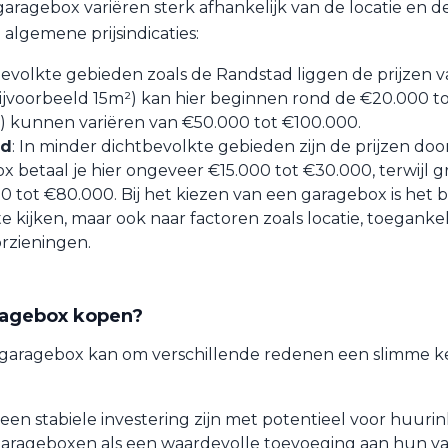
aragebox variëren sterk afhankelijk van de locatie en d
e algemene prijsindicaties:
tbevolkte gebieden zoals de Randstad liggen de prijzen 
ijvoorbeeld 15m²) kan hier beginnen rond de €20.000 t
) kunnen variëren van €50.000 tot €100.000.
ad
: In minder dichtbevolkte gebieden zijn de prijzen doo
x betaal je hier ongeveer €15.000 tot €30.000, terwijl g
0 tot €80.000. Bij het kiezen van een garagebox is het b
 te kijken, maar ook naar factoren zoals locatie, toeganke
rzieningen.
agebox kopen?
garagebox kan om verschillende redenen een slimme ke
en stabiele investering zijn met potentieel voor huuri
 garageboxen als een waardevolle toevoeging aan hun v