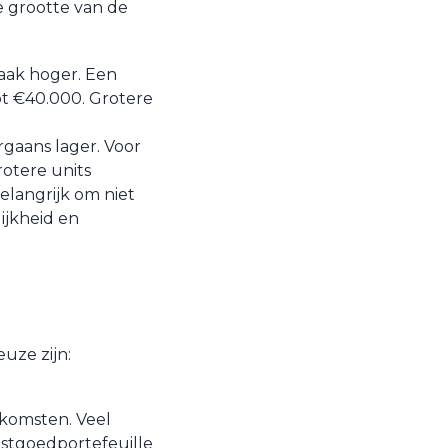
e grootte van de
vaak hoger. Een
ot €40.000. Grotere
rgaans lager. Voor
rotere units
elangrijk om niet
lijkheid en
uze zijn:
nkomsten. Veel
astgoedportefeuille