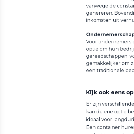
vanwege de constan
genereren. Bovendi
inkomsten uit verh
Ondernemerschap
Voor ondernemers d
optie om hun bedrijf
gereedschappen, vo
gemakkelijker om za
een traditionele bed
Kijk ook eens op
Er zijn verschillend
kan de ene optie be
ideaal voor langduri
Een container huren 