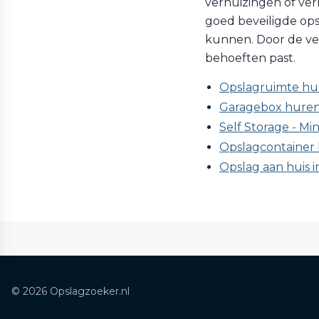
verhuizingen of verb
goed beveiligde ops
kunnen. Door de vers
behoeften past.
Opslagruimte hur
Garagebox huren 
Self Storage - Min
Opslagcontainer 
Opslag aan huis i
© 2026 Opslagzoeker.nl