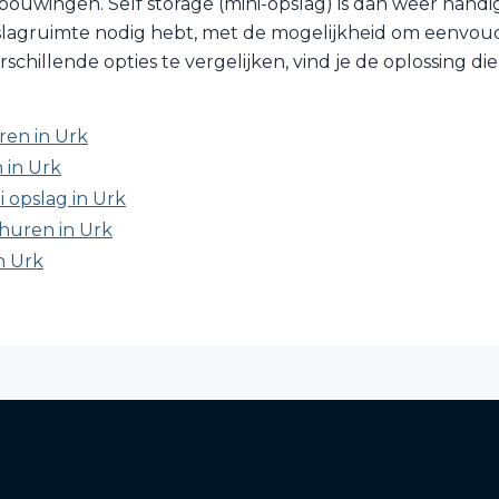
ouwingen. Self storage (mini-opslag) is dan weer handig a
lagruimte nodig hebt, met de mogelijkheid om eenvoudig
chillende opties te vergelijken, vind je de oplossing die
ren in Urk
 in Urk
i opslag in Urk
huren in Urk
n Urk