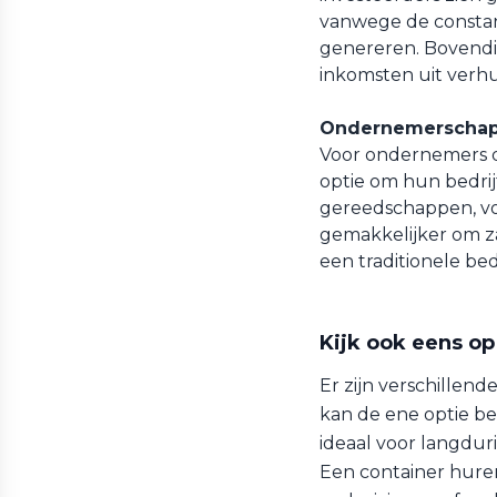
vanwege de constan
genereren. Bovendi
inkomsten uit verh
Ondernemerschap
Voor ondernemers d
optie om hun bedrijf
gereedschappen, vo
gemakkelijker om za
een traditionele bed
Kijk ook eens op
Er zijn verschillend
kan de ene optie be
ideaal voor langduri
Een container huren 