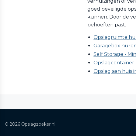
verhuizingen of verb
goed beveiligde ops
kunnen. Door de vers
behoeften past.
Opslagruimte hu
Garagebox huren
Self Storage - Min
Opslagcontainer 
Opslag aan huis i
© 2026 Opslagzoeker.nl