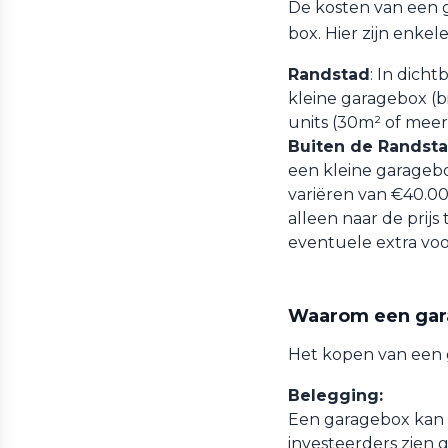
De kosten van een g
box. Hier zijn enkel
Randstad
: In dich
kleine garagebox (b
units (30m² of meer
Buiten de Randst
een kleine garagebo
variëren van €40.00
alleen naar de prijs
eventuele extra voo
Waarom een gar
Het kopen van een 
Belegging:
Een garagebox kan e
investeerders zien