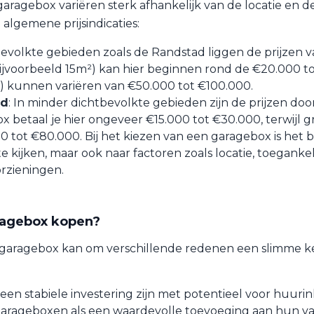
aragebox variëren sterk afhankelijk van de locatie en d
e algemene prijsindicaties:
tbevolkte gebieden zoals de Randstad liggen de prijzen 
ijvoorbeeld 15m²) kan hier beginnen rond de €20.000 t
) kunnen variëren van €50.000 tot €100.000.
ad
: In minder dichtbevolkte gebieden zijn de prijzen doo
x betaal je hier ongeveer €15.000 tot €30.000, terwijl g
0 tot €80.000. Bij het kiezen van een garagebox is het b
 te kijken, maar ook naar factoren zoals locatie, toeganke
rzieningen.
agebox kopen?
garagebox kan om verschillende redenen een slimme ke
en stabiele investering zijn met potentieel voor huuri
 garageboxen als een waardevolle toevoeging aan hun v