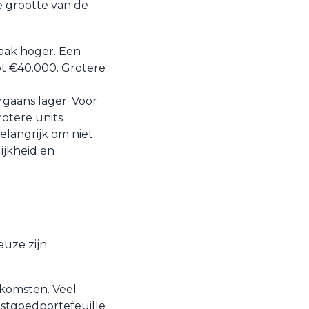
e grootte van de
vaak hoger. Een
ot €40.000. Grotere
rgaans lager. Voor
rotere units
elangrijk om niet
lijkheid en
uze zijn:
nkomsten. Veel
astgoedportefeuille