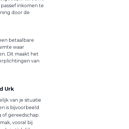
passief inkomen te
ening door de
een betaalbare
ruimte waar
n. Dit maakt het
erplichtingen van
d Urk
ijk van je situatie
n is bijvoorbeeld
ig of gereedschap.
mak, vooral bij