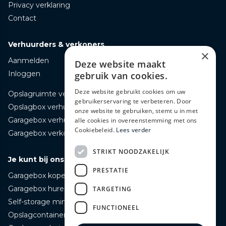
Privacy verklaring
Contact
Verhuurders & verkopers
×
Aanmelden
Deze website maakt
Inloggen
gebruik van cookies.
Deze website gebruikt cookies om uw
Opslagruimte verhuren
gebruikerservaring te verbeteren. Door
Opslagbox verhuren
onze website te gebruiken, stemt u in met
Garagebox verhuren
alle cookies in overeenstemming met ons
Cookiebeleid.
Lees verder
Garagebox verkopen
STRIKT NOODZAKELIJK
Je kunt bij ons terecht voor
PRESTATIE
Garagebox kopen
Garagebox huren
TARGETING
Self-storage mini opslag huren
FUNCTIONEEL
Opslagcontainer huren