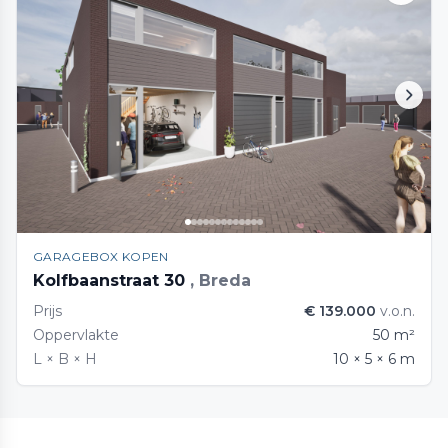
GARAGEBOX KOPEN
Kolfbaanstraat 30
, Breda
Prijs
€ 139.000
v.o.n.
Oppervlakte
50 m²
L × B × H
10 × 5 × 6 m