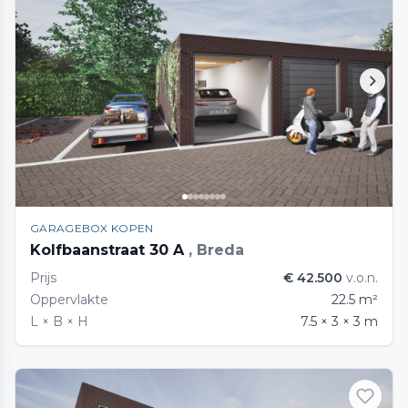
GARAGEBOX KOPEN
Kolfbaanstraat 30 A
, Breda
Prijs
€ 42.500
v.o.n.
Oppervlakte
22.5 m²
L × B × H
7.5 × 3 × 3 m