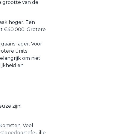
e grootte van de
vaak hoger. Een
ot €40.000. Grotere
rgaans lager. Voor
rotere units
elangrijk om niet
lijkheid en
uze zijn:
nkomsten. Veel
astgoedportefeuille