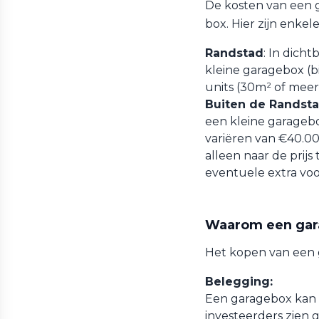
De kosten van een g
box. Hier zijn enkel
Randstad
: In dich
kleine garagebox (b
units (30m² of meer
Buiten de Randst
een kleine garagebo
variëren van €40.00
alleen naar de prijs
eventuele extra voo
Waarom een gar
Het kopen van een 
Belegging:
Een garagebox kan e
investeerders zien