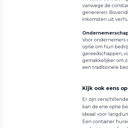
vanwege de constan
genereren. Bovendi
inkomsten uit verh
Ondernemerschap
Voor ondernemers d
optie om hun bedrijf
gereedschappen, vo
gemakkelijker om za
een traditionele bed
Kijk ook eens o
Er zijn verschillend
kan de ene optie be
ideaal voor langduri
Een container huren 