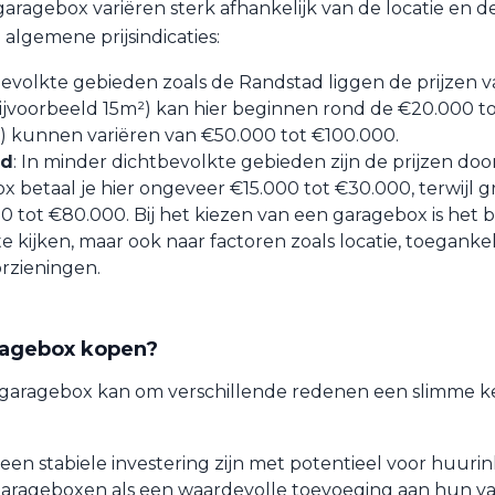
aragebox variëren sterk afhankelijk van de locatie en d
e algemene prijsindicaties:
tbevolkte gebieden zoals de Randstad liggen de prijzen 
ijvoorbeeld 15m²) kan hier beginnen rond de €20.000 t
) kunnen variëren van €50.000 tot €100.000.
ad
: In minder dichtbevolkte gebieden zijn de prijzen doo
x betaal je hier ongeveer €15.000 tot €30.000, terwijl g
0 tot €80.000. Bij het kiezen van een garagebox is het b
 te kijken, maar ook naar factoren zoals locatie, toeganke
rzieningen.
agebox kopen?
garagebox kan om verschillende redenen een slimme ke
en stabiele investering zijn met potentieel voor huuri
 garageboxen als een waardevolle toevoeging aan hun v