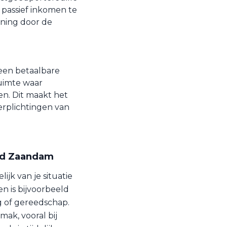
passief inkomen te
ening door de
een betaalbare
ruimte waar
n. Dit maakt het
erplichtingen van
tad Zaandam
ijk van je situatie
n is bijvoorbeeld
ig of gereedschap.
mak, vooral bij