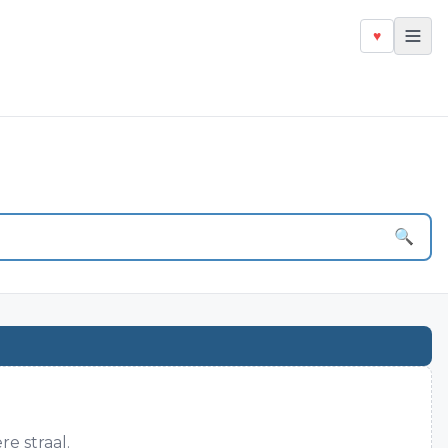
♥
🔍
e straal.