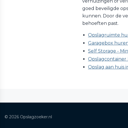
verhuizingen of verb
goed beveiligde ops
kunnen. Door de vers
behoeften past.
Opslagruimte hu
Garagebox huren
Self Storage - Mi
Opslagcontainer
Opslag aan huis 
© 2026 Opslagzoeker.nl