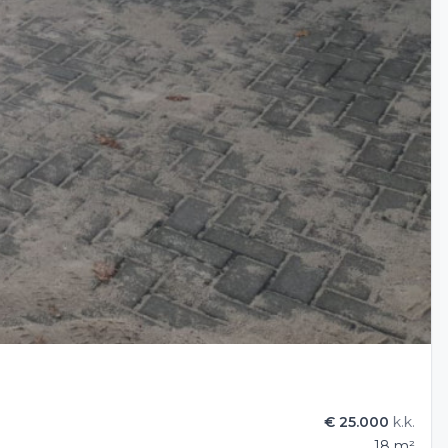
€ 25.000
k.k.
18 m²