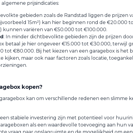
e algemene prijsindicaties:
tbevolkte gebieden zoals de Randstad liggen de prijzen 
ijvoorbeeld 15m²) kan hier beginnen rond de €20.000 t
) kunnen variëren van €50.000 tot €100.000.
ad
: In minder dichtbevolkte gebieden zijn de prijzen doo
x betaal je hier ongeveer €15.000 tot €30.000, terwijl g
0 tot €80.000. Bij het kiezen van een garagebox is het b
 te kijken, maar ook naar factoren zoals locatie, toeganke
rzieningen.
agebox kopen?
garagebox kan om verschillende redenen een slimme ke
en stabiele investering zijn met potentieel voor huuri
 garageboxen als een waardevolle toevoeging aan hun v
te vraag naar opslagruimte en de mogelijkheid om een 