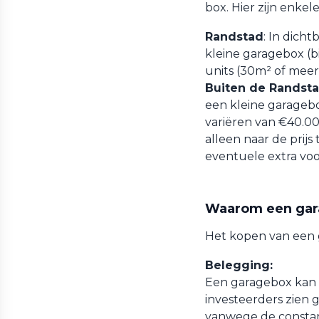
box. Hier zijn enkel
Randstad
: In dich
kleine garagebox (b
units (30m² of meer
Buiten de Randst
een kleine garagebo
variëren van €40.00
alleen naar de prijs
eventuele extra voo
Waarom een gar
Het kopen van een 
Belegging:
Een garagebox kan e
investeerders zien
vanwege de constan