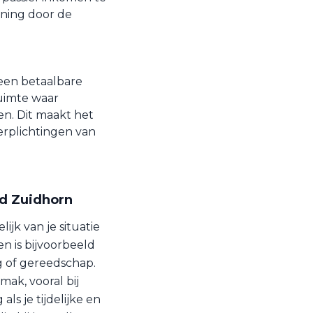
ening door de
een betaalbare
ruimte waar
n. Dit maakt het
erplichtingen van
ad Zuidhorn
ijk van je situatie
n is bijvoorbeeld
ig of gereedschap.
mak, vooral bij
ls je tijdelijke en