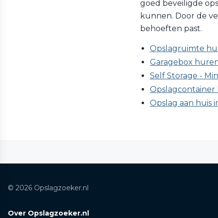
goed beveiligde ops
kunnen. Door de vers
behoeften past.
Opslagruimte hu
Garagebox huren
Self Storage - Mi
Opslagcontainer 
Opslag aan huis 
© 2026 Opslagzoeker.nl
Over Opslagzoeker.nl