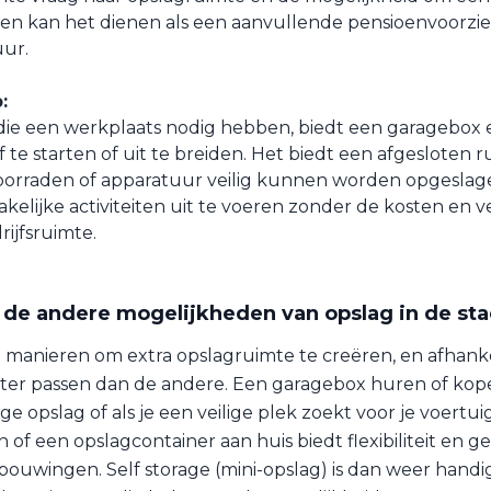
en kan het dienen als een aanvullende pensioenvoorzi
uur.
:
ie een werkplaats nodig hebben, biedt een garagebox 
 te starten of uit te breiden. Het biedt een afgesloten 
orraden of apparatuur veilig kunnen worden opgeslage
kelijke activiteiten uit te voeren zonder de kosten en v
rijfsruimte.
p de andere mogelijkheden van opslag in de st
e manieren om extra opslagruimte te creëren, en afhankel
ter passen dan de andere. Een garagebox huren of kope
ge opslag of als je een veilige plek zoekt voor je voertu
of een opslagcontainer aan huis biedt flexibiliteit en ge
ouwingen. Self storage (mini-opslag) is dan weer handig a