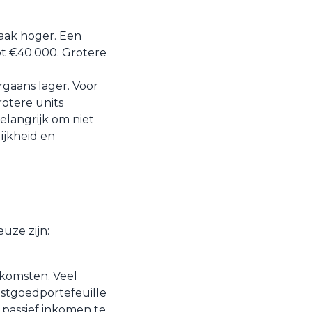
vaak hoger. Een
ot €40.000. Grotere
rgaans lager. Voor
rotere units
elangrijk om niet
lijkheid en
uze zijn:
nkomsten. Veel
astgoedportefeuille
passief inkomen te