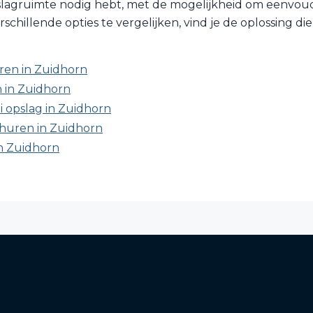
lagruimte nodig hebt, met de mogelijkheid om eenvoudig
chillende opties te vergelijken, vind je de oplossing die
ren in Zuidhorn
 in Zuidhorn
ni opslag in Zuidhorn
huren in Zuidhorn
in Zuidhorn