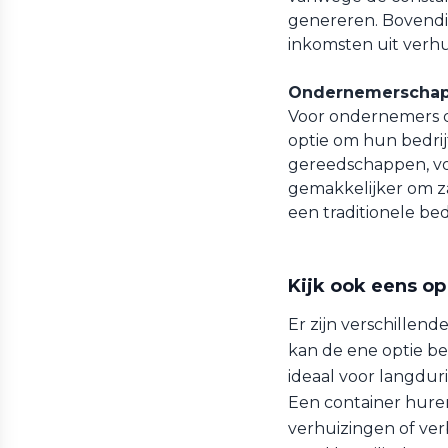
genereren. Bovendi
inkomsten uit verh
Ondernemerschap
Voor ondernemers d
optie om hun bedrijf
gereedschappen, vo
gemakkelijker om za
een traditionele bed
Kijk ook eens o
Er zijn verschillend
kan de ene optie be
ideaal voor langduri
Een container huren 
verhuizingen of verb