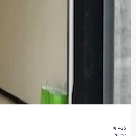
€ 425
26 m²