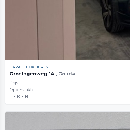
GARAGEBOX HUREN
Groningenweg 14
, Gouda
Prijs
Oppervlakte
L × B × H