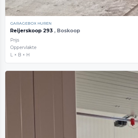
GARAGEBOX HUREN
Reijerskoop 293
, Boskoop
Prijs
Oppervlakte
L × B × H