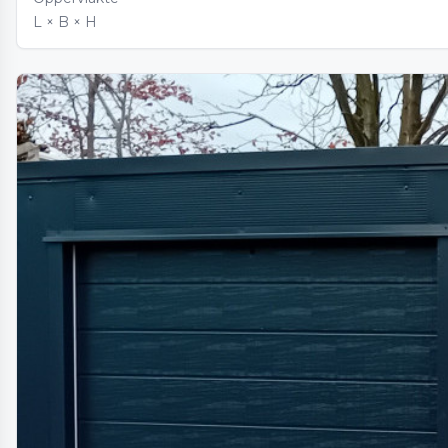
L × B × H