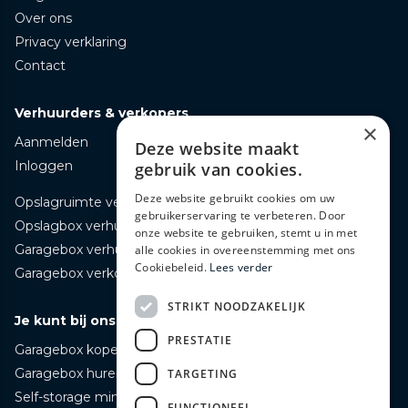
Over ons
Privacy verklaring
Contact
Verhuurders & verkopers
×
Aanmelden
Deze website maakt
Inloggen
gebruik van cookies.
Deze website gebruikt cookies om uw
Opslagruimte verhuren
gebruikerservaring te verbeteren. Door
Opslagbox verhuren
onze website te gebruiken, stemt u in met
Garagebox verhuren
alle cookies in overeenstemming met ons
Cookiebeleid.
Lees verder
Garagebox verkopen
STRIKT NOODZAKELIJK
Je kunt bij ons terecht voor
PRESTATIE
Garagebox kopen
Garagebox huren
TARGETING
Self-storage mini opslag huren
FUNCTIONEEL