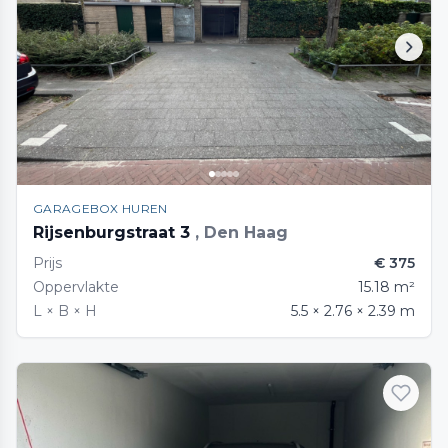
GARAGEBOX HUREN
Rijsenburgstraat 3
, Den Haag
Prijs
€ 375
Oppervlakte
15.18 m²
L × B × H
5.5 × 2.76 × 2.39 m