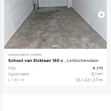
GARAGEBOX HUREN
Schout van Eicklaan 160 c
, Leidschendam
Prijs
€ 275
Oppervlakte
12.1 m²
L × B × H
5.5 × 2.2 × 2.7 m