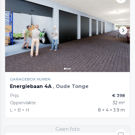
GARAGEBOX HUREN
Energiebaan 4A
, Oude Tonge
Prijs
€ 398
Oppervlakte
32 m²
L × B × H
8 × 4 × 3.9 m
Geen foto