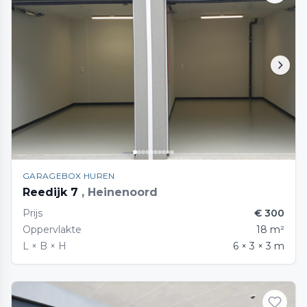
GARAGEBOX HUREN
Reedijk 7
, Heinenoord
Prijs
€ 300
Oppervlakte
18 m²
L × B × H
6 × 3 × 3 m