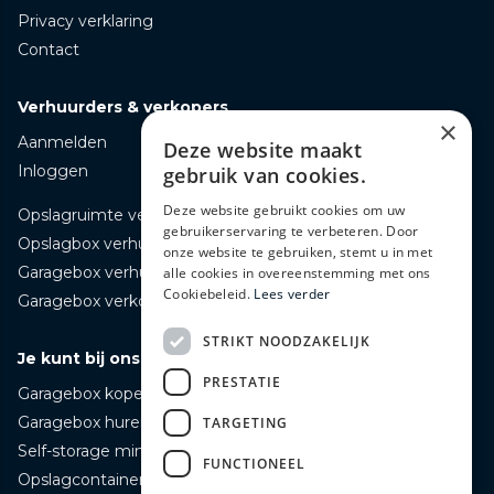
Privacy verklaring
Contact
Verhuurders & verkopers
×
Aanmelden
Deze website maakt
Inloggen
gebruik van cookies.
Deze website gebruikt cookies om uw
Opslagruimte verhuren
gebruikerservaring te verbeteren. Door
Opslagbox verhuren
onze website te gebruiken, stemt u in met
Garagebox verhuren
alle cookies in overeenstemming met ons
Cookiebeleid.
Lees verder
Garagebox verkopen
STRIKT NOODZAKELIJK
Je kunt bij ons terecht voor
PRESTATIE
Garagebox kopen
Garagebox huren
TARGETING
Self-storage mini opslag huren
FUNCTIONEEL
Opslagcontainer huren