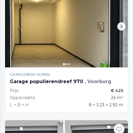
GARAGEBOX HUREN
Garage populierendreef 970
, Voorburg
Prijs
€ 425
Oppervlakte
26 m²
L × B × H
8 × 3.23 × 2.92 m