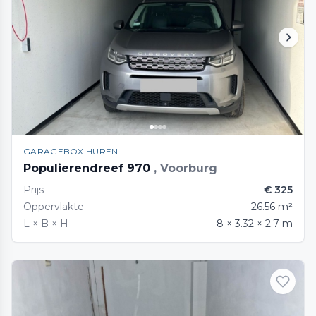
GARAGEBOX HUREN
Populierendreef 970
, Voorburg
Prijs
€ 325
Oppervlakte
26.56 m²
L × B × H
8 × 3.32 × 2.7 m