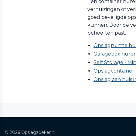
Een container huren 
verhuizingen of verb
goed beveiligde ops
kunnen. Door de vers
behoeften past.
Opslagruimte hur
Garagebox huren 
Self Storage - Min
Opslagcontainer h
Opslag aan huis i
© 2026 Opslagzoeker.nl