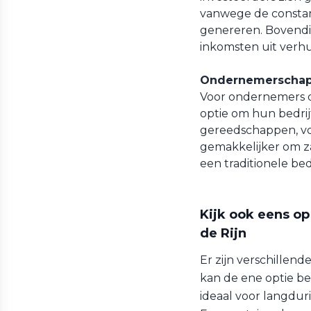
vanwege de constan
genereren. Bovendi
inkomsten uit verh
Ondernemerschap
Voor ondernemers d
optie om hun bedrijf
gereedschappen, vo
gemakkelijker om za
een traditionele bed
Kijk ook eens op
de Rijn
Er zijn verschillend
kan de ene optie be
ideaal voor langduri