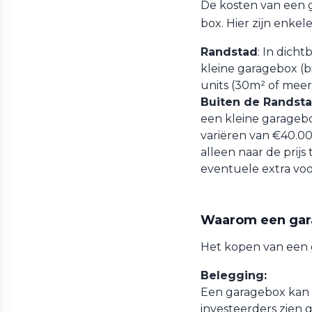
De kosten van een g
box. Hier zijn enkel
Randstad
: In dich
kleine garagebox (b
units (30m² of meer
Buiten de Randst
een kleine garagebo
variëren van €40.00
alleen naar de prijs
eventuele extra voo
Waarom een gar
Het kopen van een 
Belegging:
Een garagebox kan e
investeerders zien