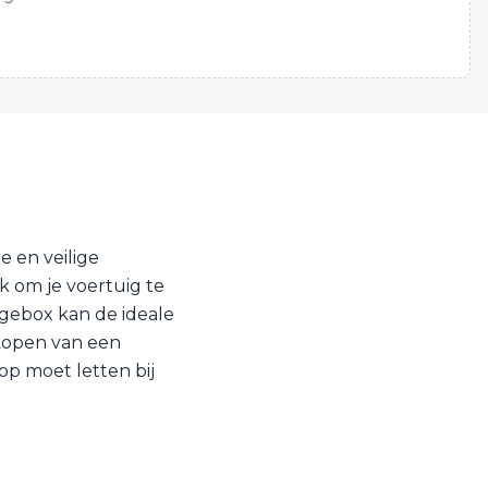
 en veilige
k om je voertuig te
agebox kan de ideale
 kopen van een
op moet letten bij