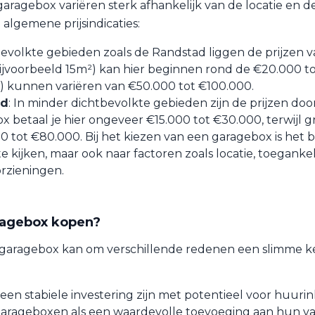
aragebox variëren sterk afhankelijk van de locatie en d
e algemene prijsindicaties:
tbevolkte gebieden zoals de Randstad liggen de prijzen 
ijvoorbeeld 15m²) kan hier beginnen rond de €20.000 t
) kunnen variëren van €50.000 tot €100.000.
ad
: In minder dichtbevolkte gebieden zijn de prijzen doo
x betaal je hier ongeveer €15.000 tot €30.000, terwijl g
0 tot €80.000. Bij het kiezen van een garagebox is het b
 te kijken, maar ook naar factoren zoals locatie, toeganke
rzieningen.
agebox kopen?
garagebox kan om verschillende redenen een slimme ke
en stabiele investering zijn met potentieel voor huuri
 garageboxen als een waardevolle toevoeging aan hun v