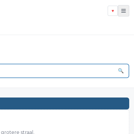
♥
🔍
grotere straal.