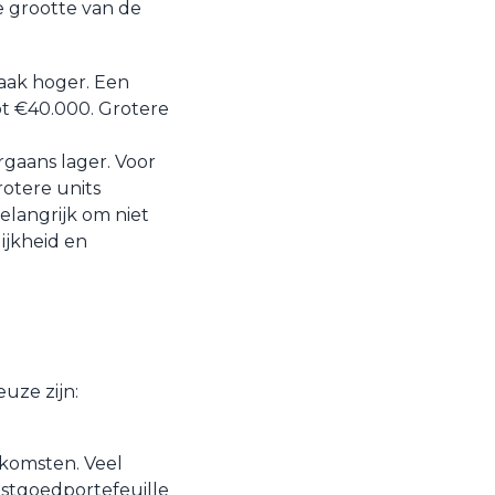
e grootte van de
vaak hoger. Een
ot €40.000. Grotere
rgaans lager. Voor
rotere units
elangrijk om niet
lijkheid en
uze zijn:
nkomsten. Veel
astgoedportefeuille