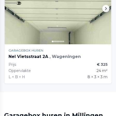
GARAGEBOX HUREN
Nel Vietsstraat 2A
, Wageningen
Prijs
€ 325
Oppervlakte
24 m²
L × B × H
8 × 3 × 3 m
Garagebox huren in Millingen