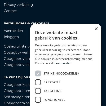
Privacy verklaring
Contact
Verhuurders & verkopers
×
Aanmelden
Deze website maakt
Inloggen
gebruik van cookies.
Deze website gebruikt cookies om uw
Opslagruimte verhuren
gebruikerservaring te verbeteren. Door
Opslagbox verhuren
onze website te gebruiken, stemt u in met
Garagebox verhuren
alle cookies in overeenstemming met ons
Cookiebeleid.
Lees verder
Garagebox verkopen
STRIKT NOODZAKELIJK
Je kunt bij ons terecht voor
PRESTATIE
Garagebox kopen
Garagebox huren
TARGETING
Self-storage mini opslag huren
FUNCTIONEEL
Opslagcontainer huren