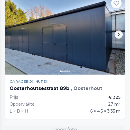
GARAGEBOX HUREN
Oosterhoutsestraat 89b
, Oosterhout
Prijs
€ 325
Oppervlakte
27 m²
L × B × H
6 × 4.5 × 3.35 m
Geen foto