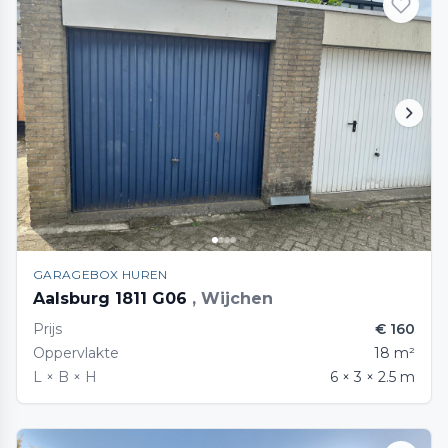
GARAGEBOX HUREN
Aalsburg 1811 G06
, Wijchen
Prijs
€ 160
Oppervlakte
18 m²
L × B × H
6 × 3 × 2.5 m