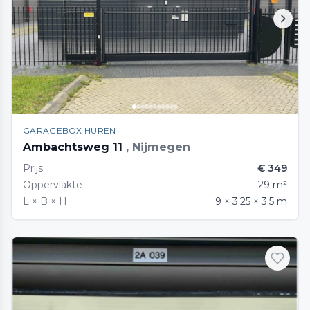
GARAGEBOX HUREN
Ambachtsweg 11
, Nijmegen
Prijs
€ 349
Oppervlakte
29 m²
L × B × H
9 × 3.25 × 3.5 m