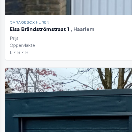
GARAGEBOX HUREN
Elsa Brändströmstraat 1
, Haarlem
Prijs
Oppervlakte
L × B × H