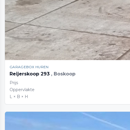
GARAGEBOX HUREN
Reijerskoop 293
, Boskoop
Prijs
Oppervlakte
L × B × H