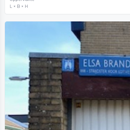
L × B × H