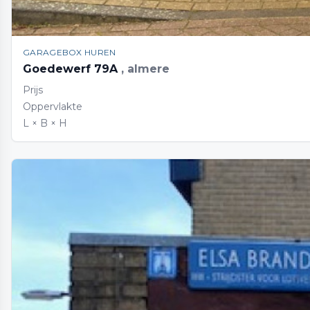
GARAGEBOX HUREN
Goedewerf 79A
, almere
Prijs
Oppervlakte
L × B × H