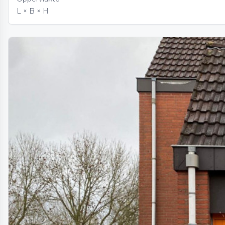
L × B × H