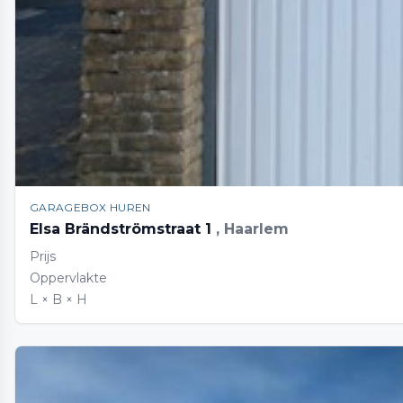
GARAGEBOX HUREN
Elsa Brändströmstraat 1
, Haarlem
Prijs
Oppervlakte
L × B × H