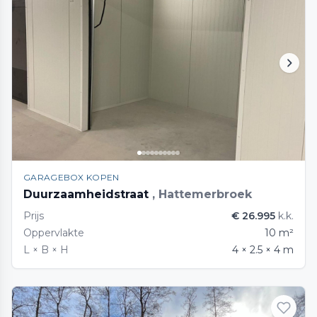
GARAGEBOX KOPEN
Duurzaamheidstraat
, Hattemerbroek
Prijs
€ 26.995
k.k.
Oppervlakte
10 m²
L × B × H
4 × 2.5 × 4 m