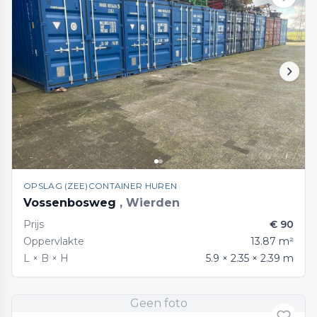
OPSLAG (ZEE)CONTAINER HUREN
Vossenbosweg
, Wierden
Prijs
€ 90
Oppervlakte
13.87 m²
L × B × H
5.9 × 2.35 × 2.39 m
Geen foto