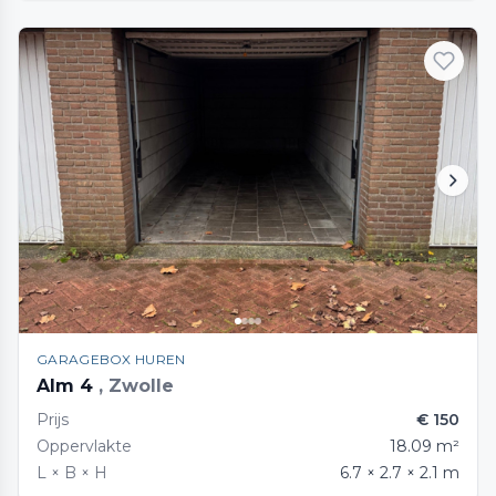
GARAGEBOX HUREN
Alm 4
, Zwolle
Prijs
€ 150
Oppervlakte
18.09 m²
L × B × H
6.7 × 2.7 × 2.1 m