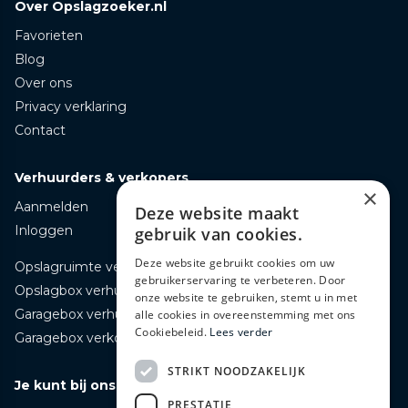
Over Opslagzoeker.nl
Favorieten
Blog
Over ons
Privacy verklaring
Contact
Verhuurders & verkopers
×
Aanmelden
Deze website maakt
Inloggen
gebruik van cookies.
Deze website gebruikt cookies om uw
Opslagruimte verhuren
gebruikerservaring te verbeteren. Door
Opslagbox verhuren
onze website te gebruiken, stemt u in met
Garagebox verhuren
alle cookies in overeenstemming met ons
Cookiebeleid.
Lees verder
Garagebox verkopen
STRIKT NOODZAKELIJK
Je kunt bij ons terecht voor
PRESTATIE