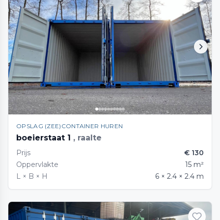
OPSLAG (ZEE)CONTAINER HUREN
boeierstaat 1
, raalte
Prijs
€ 130
Oppervlakte
15 m²
L × B × H
6 × 2.4 × 2.4 m