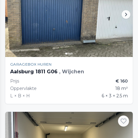
GARAGEBOX HUREN
Aalsburg 1811 G06
, Wijchen
Prijs
€ 160
Oppervlakte
18 m²
L × B × H
6 × 3 × 2.5 m