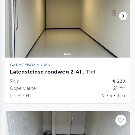
GARAGEBOX HUREN
Latensteinse rondweg 2-41
, Tiel
Prijs
€ 229
Oppervlakte
21 m²
L × B × H
7 × 3 × 3 m