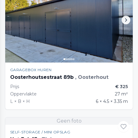
GARAGEBOX HUREN
Oosterhoutsestraat 89b
, Oosterhout
Prijs
€ 325
Oppervlakte
27 m²
L × B × H
6 × 4.5 × 3.35 m
Geen foto
SELF-STORAGE / MINI OPSLAG