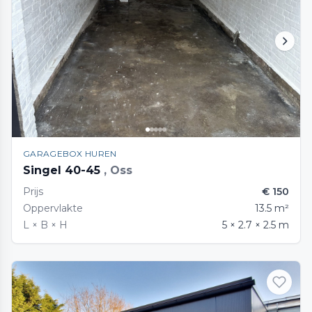
GARAGEBOX HUREN
Singel 40-45
, Oss
Prijs
€ 150
Oppervlakte
13.5 m²
L × B × H
5 × 2.7 × 2.5 m