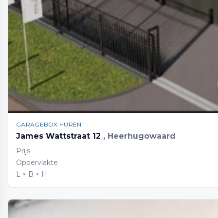
GARAGEBOX HUREN
James Wattstraat 12
, Heerhugowaard
Prijs
Oppervlakte
L × B × H