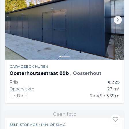
GARAGEBOX HUREN
Oosterhoutsestraat 89b
, Oosterhout
Prijs
€ 325
Oppervlakte
27 m²
L × B × H
6 × 4.5 × 3.35 m
Geen foto
SELF-STORAGE / MINI OPSLAG