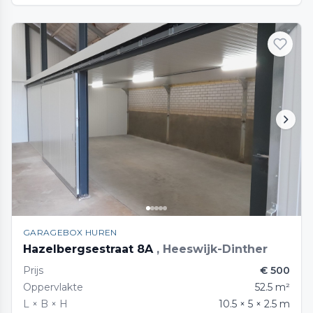
GARAGEBOX HUREN
Hazelbergsestraat 8A
, Heeswijk-Dinther
Prijs
€ 500
Oppervlakte
52.5 m²
L × B × H
10.5 × 5 × 2.5 m