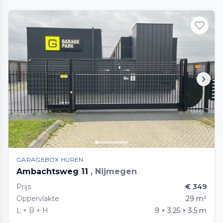
GARAGEBOX HUREN
Ambachtsweg 11
, Nijmegen
Prijs
€ 349
Oppervlakte
29 m²
L × B × H
9 × 3.25 × 3.5 m