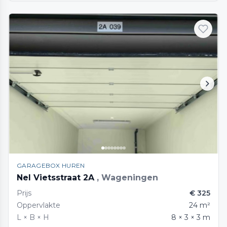
GARAGEBOX HUREN
Nel Vietsstraat 2A
, Wageningen
Prijs
€ 325
Oppervlakte
24 m²
L × B × H
8 × 3 × 3 m