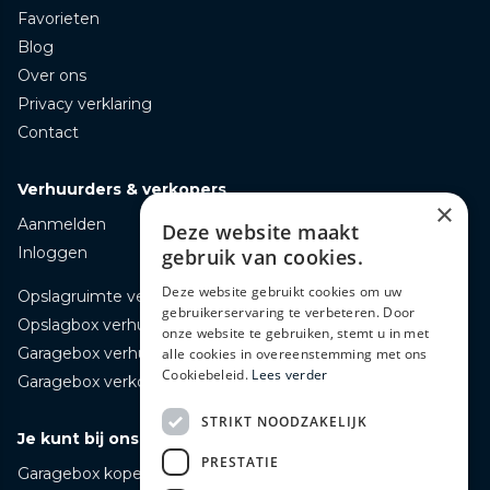
Favorieten
Blog
Over ons
Privacy verklaring
Contact
Verhuurders & verkopers
×
Aanmelden
Deze website maakt
Inloggen
gebruik van cookies.
Deze website gebruikt cookies om uw
Opslagruimte verhuren
gebruikerservaring te verbeteren. Door
Opslagbox verhuren
onze website te gebruiken, stemt u in met
Garagebox verhuren
alle cookies in overeenstemming met ons
Cookiebeleid.
Lees verder
Garagebox verkopen
STRIKT NOODZAKELIJK
Je kunt bij ons terecht voor
PRESTATIE
Garagebox kopen