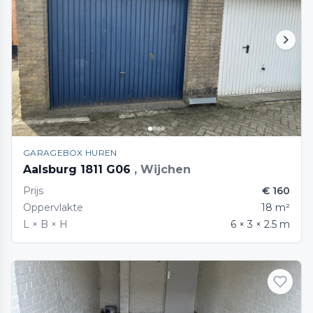
GARAGEBOX HUREN
Aalsburg 1811 G06
, Wijchen
Prijs
€ 160
Oppervlakte
18 m²
L × B × H
6 × 3 × 2.5 m