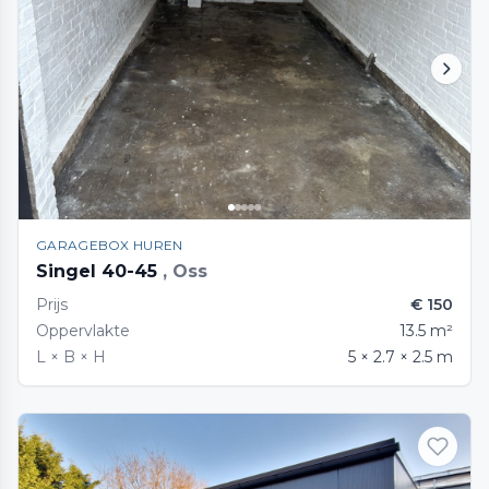
GARAGEBOX HUREN
Singel 40-45
, Oss
Prijs
€ 150
Oppervlakte
13.5 m²
L × B × H
5 × 2.7 × 2.5 m