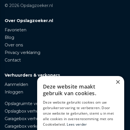
© 2026 Opslagzoeker.nl
Over Opslagzoeker.nl
Favorieten
Blog
Over ons
Privacy verklaring
Contact
Verhuurders & verkopers
×
Aanmelden
Deze website maakt
Inloggen
gebruik van cookies.
Deze website gebruikt cookies om uw
Opslagruimte verhuren
gebruikerservaring te verbeteren. Door
Opslagbox verhuren
onze website te gebruiken, stemt u in met
Garagebox verhuren
alle cookies in overeenstemming met ons
Cookiebeleid.
Lees verder
Garagebox verkopen