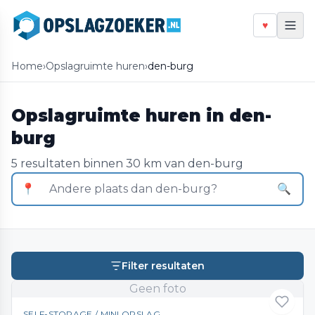
♥
Home
›
Opslagruimte huren
›
den-burg
Opslagruimte huren in den-
burg
5 resultaten binnen 30 km van den-burg
📍
🔍
Filter resultaten
Geen foto
SELF-STORAGE / MINI OPSLAG