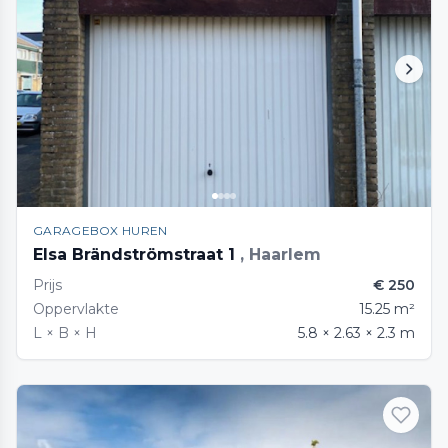
GARAGEBOX HUREN
Elsa Brändströmstraat 1
, Haarlem
Prijs
€ 250
Oppervlakte
15.25 m²
L × B × H
5.8 × 2.63 × 2.3 m