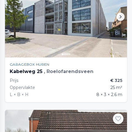
GARAGEBOX HUREN
Kabelweg 25
, Roelofarendsveen
Prijs
€ 325
Oppervlakte
25 m²
L × B × H
8 × 3 × 2.6 m