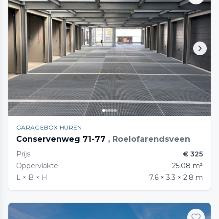
GARAGEBOX HUREN
Conservenweg 71-77
, Roelofarendsveen
Prijs
€ 325
Oppervlakte
25.08 m²
L × B × H
7.6 × 3.3 × 2.8 m