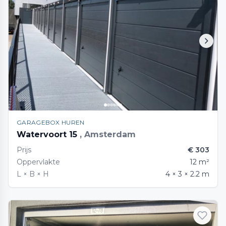
GARAGEBOX HUREN
Watervoort 15
, Amsterdam
Prijs
€ 303
Oppervlakte
12 m²
L × B × H
4 × 3 × 2.2 m