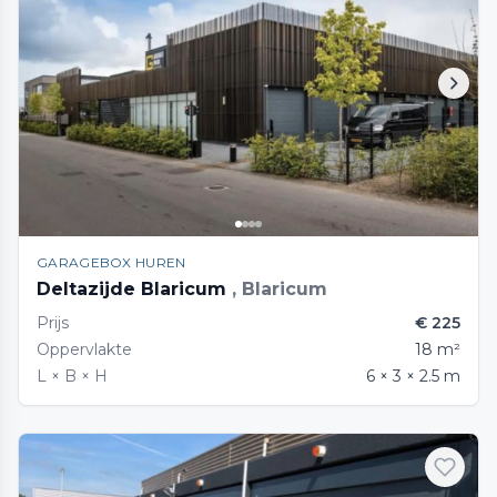
GARAGEBOX HUREN
Deltazijde Blaricum
, Blaricum
Prijs
€ 225
Oppervlakte
18 m²
L × B × H
6 × 3 × 2.5 m