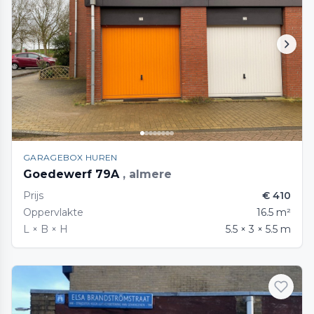
GARAGEBOX HUREN
Goedewerf 79A
, almere
Prijs
€ 410
Oppervlakte
16.5 m²
L × B × H
5.5 × 3 × 5.5 m