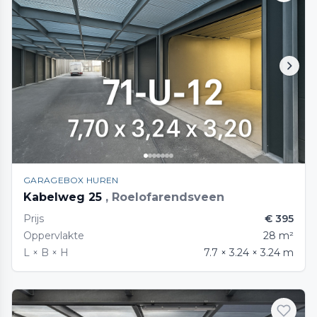
GARAGEBOX HUREN
Kabelweg 25
, Roelofarendsveen
Prijs
€ 395
Oppervlakte
28 m²
L × B × H
7.7 × 3.24 × 3.24 m