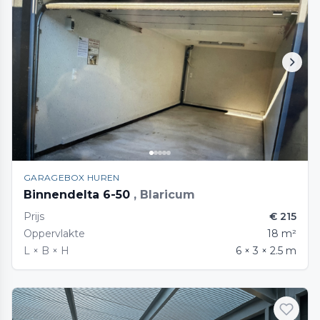
GARAGEBOX HUREN
Binnendelta 6-50
, Blaricum
Prijs
€ 215
Oppervlakte
18 m²
L × B × H
6 × 3 × 2.5 m