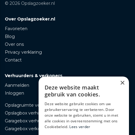
© 2026 Opslagzoeker.nl
Over Opslagzoeker.nl
Favorieten
Blog
Over ons
Privacy verklaring
Contact
Verhuurders & verkopers
×
Aanmelden
Deze website maakt
Inloggen
gebruik van cookies.
Deze website gebruikt cookies om uw
Opslagruimte verhuren
gebruikerservaring te verbeteren. Door
Opslagbox verhuren
onze website te gebruiken, stemt u in met
Garagebox verhuren
alle cookies in overeenstemming met ons
Cookiebeleid.
Lees verder
Garagebox verkopen