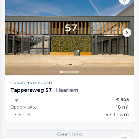
GARAGEBOX HUREN
Tappersweg 57
, Haarlem
Prijs
€ 345
Oppervlakte
18 m²
L × B × H
6 × 3 × 3 m
Geen foto