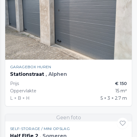
GARAGEBOX HUREN
Stationstraat
, Alphen
Prijs
€ 150
Oppervlakte
15 m²
L × B × H
5 × 3 × 2.7 m
Geen foto
SELF-STORAGE / MINI OPSLAG
Half Elfje 2
, Someren