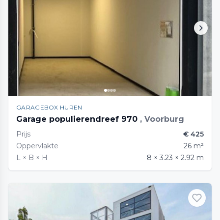
GARAGEBOX HUREN
Garage populierendreef 970
, Voorburg
Prijs
€ 425
Oppervlakte
26 m²
L × B × H
8 × 3.23 × 2.92 m