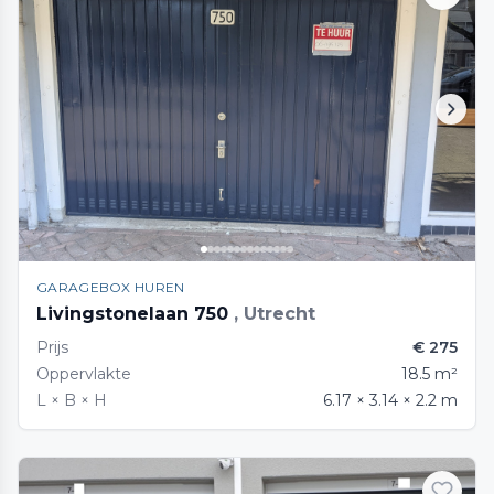
GARAGEBOX HUREN
Livingstonelaan 750
, Utrecht
Prijs
€ 275
Oppervlakte
18.5 m²
L × B × H
6.17 × 3.14 × 2.2 m