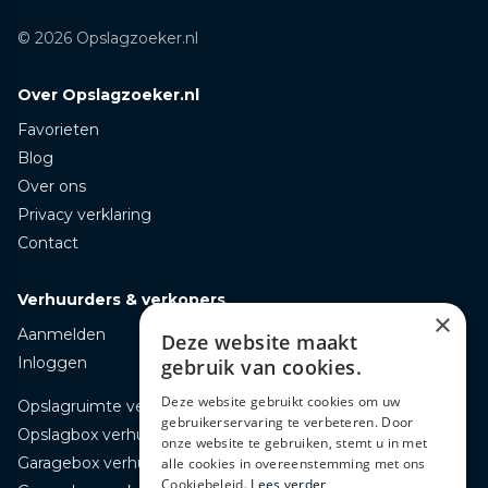
© 2026 Opslagzoeker.nl
Over Opslagzoeker.nl
Favorieten
Blog
Over ons
Privacy verklaring
Contact
Verhuurders & verkopers
×
Aanmelden
Deze website maakt
Inloggen
gebruik van cookies.
Deze website gebruikt cookies om uw
Opslagruimte verhuren
gebruikerservaring te verbeteren. Door
Opslagbox verhuren
onze website te gebruiken, stemt u in met
Garagebox verhuren
alle cookies in overeenstemming met ons
Cookiebeleid.
Lees verder