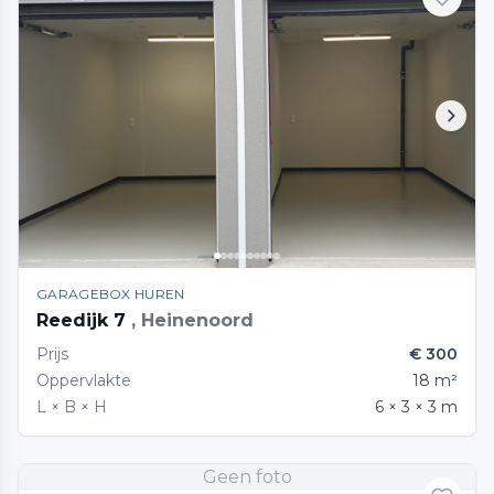
GARAGEBOX HUREN
Reedijk 7
, Heinenoord
Prijs
€ 300
Oppervlakte
18 m²
L × B × H
6 × 3 × 3 m
Geen foto