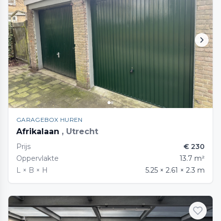
GARAGEBOX HUREN
Afrikalaan
, Utrecht
Prijs
€ 230
Oppervlakte
13.7 m²
L × B × H
5.25 × 2.61 × 2.3 m