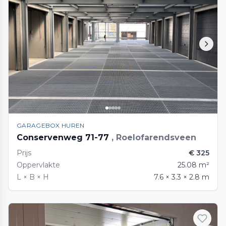
GARAGEBOX HUREN
Conservenweg 71-77
, Roelofarendsveen
Prijs
€ 325
Oppervlakte
25.08 m²
L × B × H
7.6 × 3.3 × 2.8 m