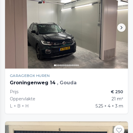
GARAGEBOX HUREN
Groningenweg 14
, Gouda
Prijs
€ 250
Oppervlakte
21 m²
L × B × H
5.25 × 4 × 3 m