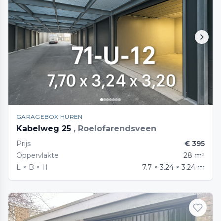
GARAGEBOX HUREN
Kabelweg 25
, Roelofarendsveen
Prijs
€ 395
Oppervlakte
28 m²
L × B × H
7.7 × 3.24 × 3.24 m