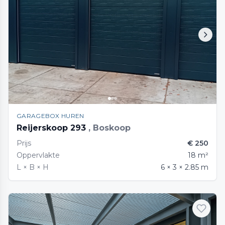
GARAGEBOX HUREN
Reijerskoop 293
, Boskoop
Prijs
€ 250
Oppervlakte
18 m²
L × B × H
6 × 3 × 2.85 m