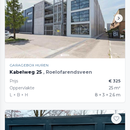
GARAGEBOX HUREN
Kabelweg 25
, Roelofarendsveen
Prijs
€ 325
Oppervlakte
25 m²
L × B × H
8 × 3 × 2.6 m