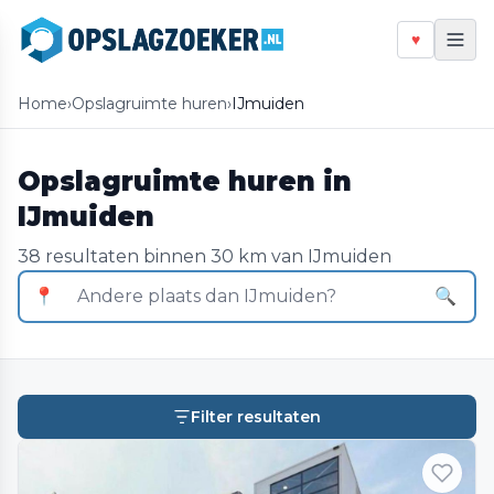
♥
Home
›
Opslagruimte huren
›
IJmuiden
Opslagruimte huren in
IJmuiden
38 resultaten binnen 30 km van IJmuiden
📍
🔍
Filter resultaten