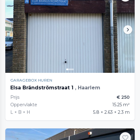
GARAGEBOX HUREN
Elsa Brändströmstraat 1
, Haarlem
Prijs
€ 250
Oppervlakte
15.25 m²
L × B × H
5.8 × 2.63 × 2.3 m