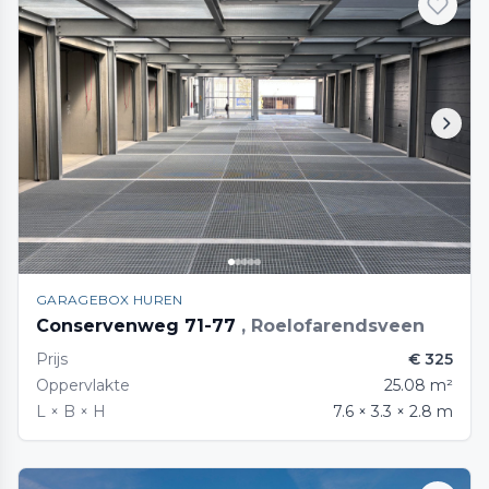
GARAGEBOX HUREN
Conservenweg 71-77
, Roelofarendsveen
Prijs
€ 325
Oppervlakte
25.08 m²
L × B × H
7.6 × 3.3 × 2.8 m