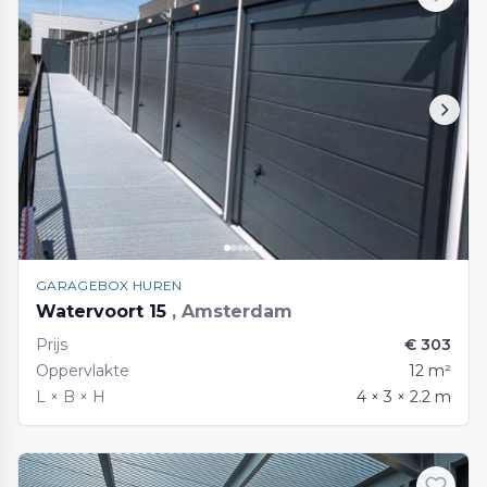
GARAGEBOX HUREN
Watervoort 15
, Amsterdam
Prijs
€ 303
Oppervlakte
12 m²
L × B × H
4 × 3 × 2.2 m