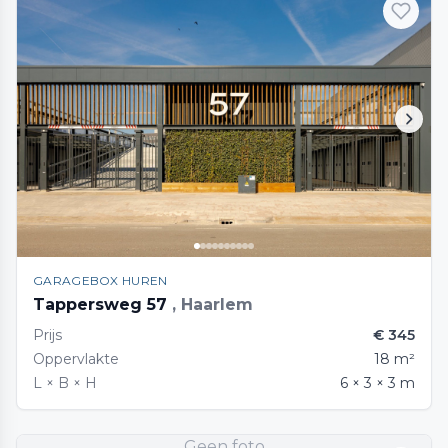
GARAGEBOX HUREN
Tappersweg 57
, Haarlem
Prijs
€ 345
Oppervlakte
18 m²
L × B × H
6 × 3 × 3 m
Geen foto