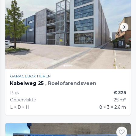
GARAGEBOX HUREN
Kabelweg 25
, Roelofarendsveen
Prijs
€ 325
Oppervlakte
25 m²
L × B × H
8 × 3 × 2.6 m