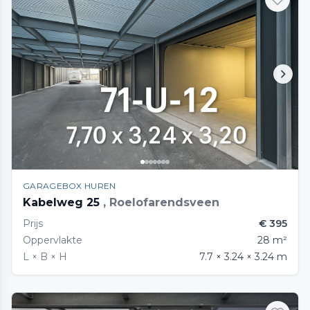
GARAGEBOX HUREN
Kabelweg 25
, Roelofarendsveen
Prijs
€ 395
Oppervlakte
28 m²
L × B × H
7.7 × 3.24 × 3.24 m