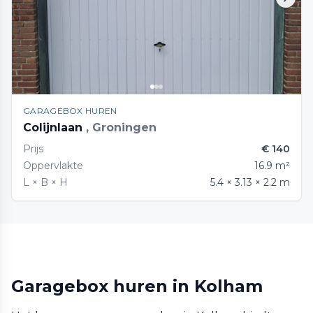
GARAGEBOX HUREN
Colijnlaan
, Groningen
Prijs
€ 140
Oppervlakte
16.9 m²
L × B × H
5.4 × 3.13 × 2.2 m
Garagebox huren in Kolham