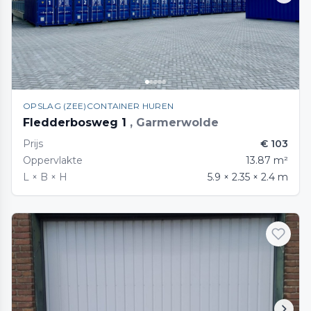
OPSLAG (ZEE)CONTAINER HUREN
Fledderbosweg 1
, Garmerwolde
Prijs
€ 103
Oppervlakte
13.87 m²
L × B × H
5.9 × 2.35 × 2.4 m