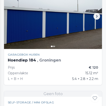
GARAGEBOX HUREN
Hoendiep 184
, Groningen
Prijs
€ 120
Oppervlakte
15.12 m²
L × B × H
5.4 × 2.8 × 2.2 m
Geen foto
SELF-STORAGE / MINI OPSLAG