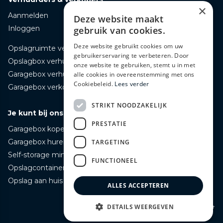
×
Aanmelden
Deze website maakt
Inloggen
gebruik van cookies.
Deze website gebruikt cookies om uw
Opslagruimte verhuren
gebruikerservaring te verbeteren. Door
Opslagbox verhuren
onze website te gebruiken, stemt u in met
Garagebox verhuren
alle cookies in overeenstemming met ons
Cookiebeleid.
Lees verder
Garagebox verkopen
STRIKT NOODZAKELIJK
Je kunt bij ons terecht voor
PRESTATIE
Garagebox kopen
Garagebox huren
TARGETING
Self-storage mini opslag huren
FUNCTIONEEL
Opslagcontainer huren
Opslag aan huis bezorgd huren
ALLES ACCEPTEREN
Naar boven ↑
DETAILS WEERGEVEN