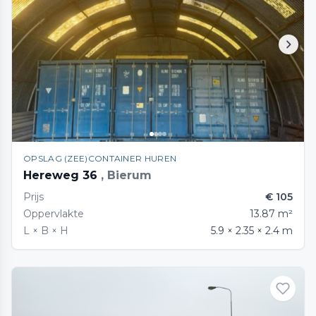
OPSLAG (ZEE)CONTAINER HUREN
Hereweg 36
, Bierum
Prijs
€ 105
Oppervlakte
13.87 m²
L × B × H
5.9 × 2.35 × 2.4 m