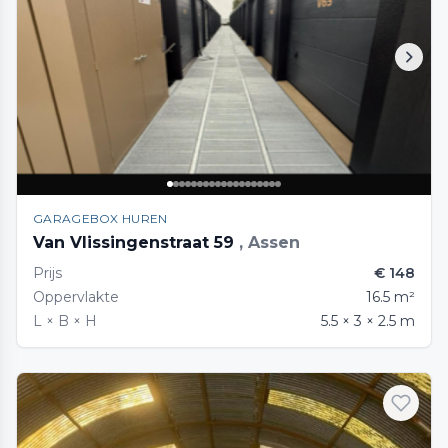
GARAGEBOX HUREN
Van Vlissingenstraat 59
, Assen
Prijs
€ 148
Oppervlakte
16.5 m²
L × B × H
5.5 × 3 × 2.5 m