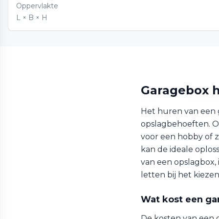
Oppervlakte
L × B × H
Garagebox h
Het huren van een g
opslagbehoeften. Of 
voor een hobby of z
kan de ideale oplos
van een opslagbox, 
letten bij het kieze
Wat kost een ga
De kosten van een g