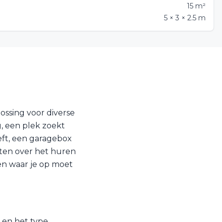
15 m²
5 × 3 × 2.5 m
ossing voor diverse
g, een plek zoekt
eft, een garagebox
eten over het huren
en waar je op moet
e en het type