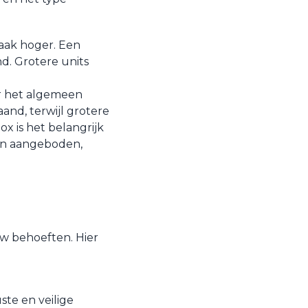
vaak hoger. Een
d. Grotere units
er het algemeen
and, terwijl grotere
x is het belangrijk
rden aangeboden,
w behoeften. Hier
ste en veilige