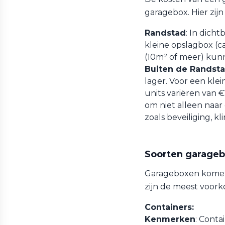
garagebox. Hier zij
Randstad
: In dich
kleine opslagbox (c
(10m² of meer) kun
Buiten de Randst
lager. Voor een kle
units variëren van 
om niet alleen naar 
zoals beveiliging, k
Soorten garage
Garageboxen komen 
zijn de meest voor
Containers:
Kenmerken
: Conta