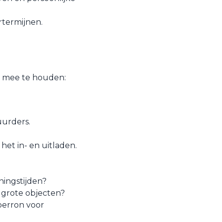
rtermijnen.
g mee te houden:
uurders.
 het in- en uitladen.
ningstijden?
 grote objecten?
dperron voor