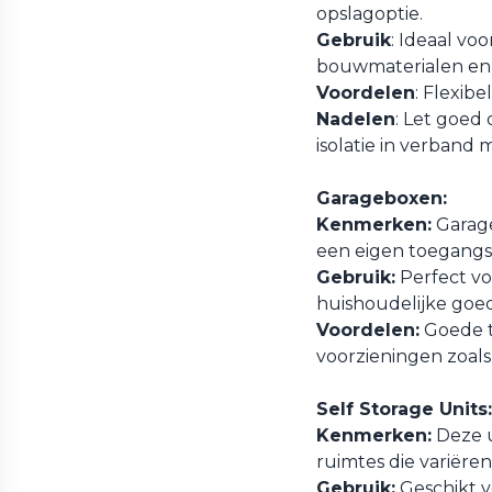
opslagoptie.
Gebruik
: Ideaal v
bouwmaterialen en 
Voordelen
: Flexibe
Nadelen
: Let goed 
isolatie in verband
Garageboxen:
Kenmerken:
Garage
een eigen toegangs
Gebruik:
Perfect vo
huishoudelijke goed
Voordelen:
Goede t
voorzieningen zoals e
Self Storage Units:
Kenmerken:
Deze u
ruimtes die variëren
Gebruik:
Geschikt vo