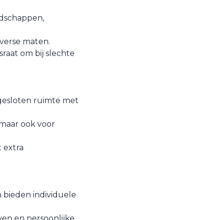
edschappen,
diverse maten.
sraat om bij slechte
gesloten ruimte met
 maar ook voor
 extra
n bieden individuele
even en persoonlijke