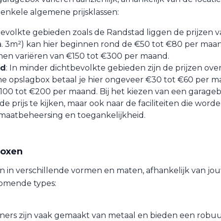
n enkele algemene prijsklassen:
tbevolkte gebieden zoals de Randstad liggen de prijzen 
a. 3m²) kan hier beginnen rond de €50 tot €80 per maan
nen variëren van €150 tot €300 per maand.
ad
: In minder dichtbevolkte gebieden zijn de prijzen ov
ine opslagbox betaal je hier ongeveer €30 tot €60 per ma
€100 tot €200 per maand. Bij het kiezen van een garagebo
de prijs te kijken, maar ook naar de faciliteiten die wo
limaatbeheersing en toegankelijkheid.
boxen
in verschillende vormen en maten, afhankelijk van jou
komende types:
iners zijn vaak gemaakt van metaal en bieden een robuu