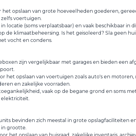
oor het opslaan van grote hoeveelheden goederen, gere
zelfs voertuigen.
l in locatie (soms verplaatsbaar) en vaak beschikbaar in 
op de klimaatbeheersing. Is het geisoleerd? Sla geen hui
 met vocht en condens.
boxen zijn vergelijkbaar met garages en bieden een af
poort.
or het opslaan van voertuigen zoals auto's en motoren,
eren en zakelijke voorraden.
oegankelijkheid, vaak op de begane grond en soms met
lektriciteit.
nits bevinden zich meestal in grote opslagfaciliteiten e
 in grootte.
or het opslaan van huisraad, zakelijke inventaris, archi