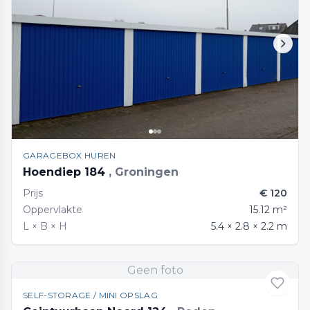
GARAGEBOX HUREN
Hoendiep 184
, Groningen
Prijs
€ 120
Oppervlakte
15.12 m²
L × B × H
5.4 × 2.8 × 2.2 m
Geen foto
SELF-STORAGE / MINI OPSLAG