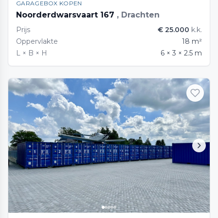
GARAGEBOX KOPEN
Noorderdwarsvaart 167
, Drachten
Prijs
€ 25.000
k.k.
Oppervlakte
18 m²
L × B × H
6 × 3 × 2.5 m