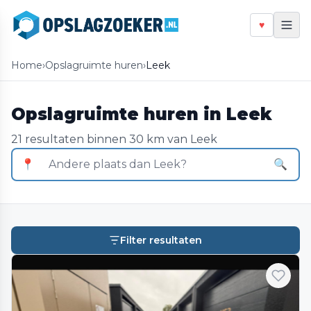
♥
Home
›
Opslagruimte huren
›
Leek
Opslagruimte huren in Leek
21 resultaten binnen 30 km van Leek
📍
🔍
Filter resultaten