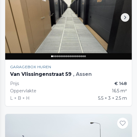
GARAGEBOX HUREN
Van Vlissingenstraat 59
, Assen
Prijs
€ 148
Oppervlakte
16.5 m²
L × B × H
5.5 × 3 × 2.5 m