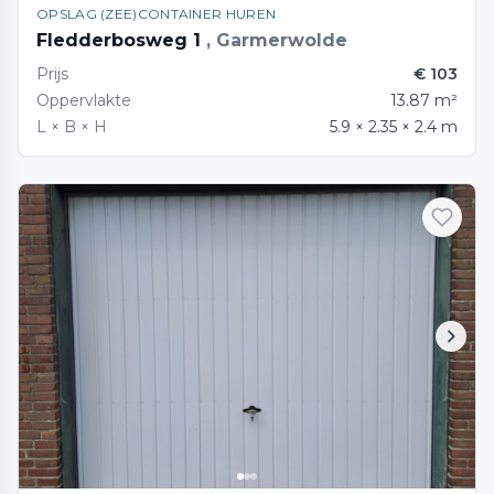
OPSLAG (ZEE)CONTAINER HUREN
Fledderbosweg 1
, Garmerwolde
Prijs
€ 103
Oppervlakte
13.87 m²
L × B × H
5.9 × 2.35 × 2.4 m