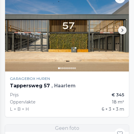
GARAGEBOX HUREN
Tappersweg 57
, Haarlem
Prijs
€ 345
Oppervlakte
18 m²
L × B × H
6 × 3 × 3 m
Geen foto