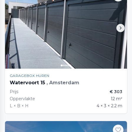
GARAGEBOX HUREN
Watervoort 15
, Amsterdam
Prijs
€ 303
Oppervlakte
12 m²
L × B × H
4 × 3 × 2.2 m