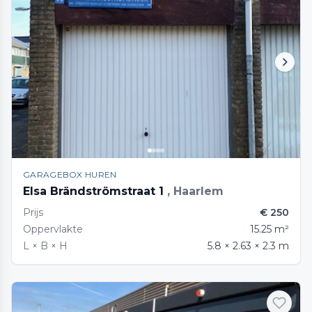
GARAGEBOX HUREN
Elsa Brändströmstraat 1
, Haarlem
Prijs
€ 250
Oppervlakte
15.25 m²
L × B × H
5.8 × 2.63 × 2.3 m