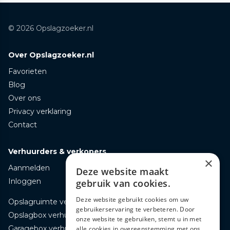
© 2026 Opslagzoeker.nl
Over Opslagzoeker.nl
Favorieten
Blog
Over ons
Privacy verklaring
Contact
Verhuurders & verkopers
×
Aanmelden
Deze website maakt
Inloggen
gebruik van cookies.
Deze website gebruikt cookies om uw
Opslagruimte verhuren
gebruikerservaring te verbeteren. Door
Opslagbox verhuren
onze website te gebruiken, stemt u in met
Garagebox verhuren
alle cookies in overeenstemming met ons