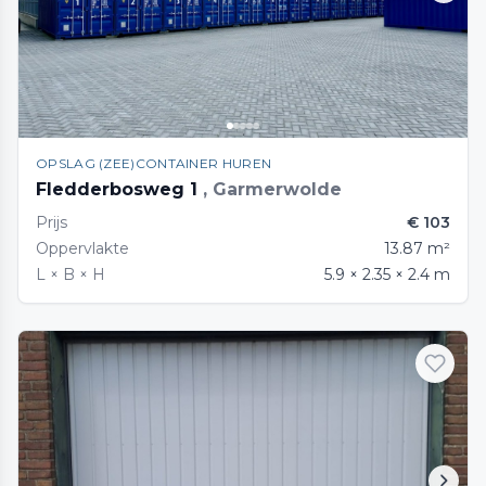
OPSLAG (ZEE)CONTAINER HUREN
Fledderbosweg 1
, Garmerwolde
Prijs
€ 103
Oppervlakte
13.87 m²
L × B × H
5.9 × 2.35 × 2.4 m