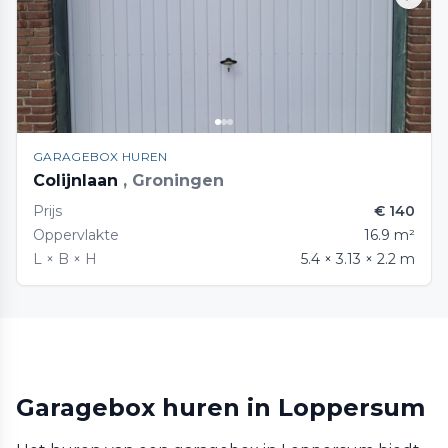
GARAGEBOX HUREN
Colijnlaan
, Groningen
Prijs
€ 140
Oppervlakte
16.9 m²
L × B × H
5.4 × 3.13 × 2.2 m
Garagebox huren in Loppersum