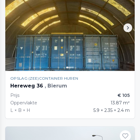
OPSLAG (ZEE)CONTAINER HUREN
Hereweg 36
, Bierum
Prijs
€ 105
Oppervlakte
13.87 m²
L × B × H
5.9 × 2.35 × 2.4 m