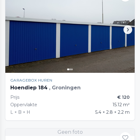
GARAGEBOX HUREN
Hoendiep 184
, Groningen
Prijs
€ 120
Oppervlakte
15.12 m²
L × B × H
5.4 × 2.8 × 2.2 m
Geen foto