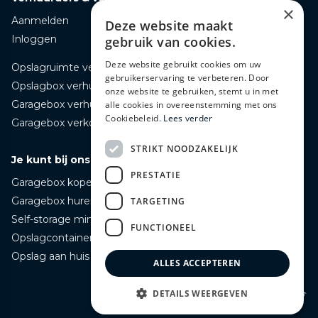
×
Aanmelden
Deze website maakt
Inloggen
gebruik van cookies.
Deze website gebruikt cookies om uw
Opslagruimte verhuren
gebruikerservaring te verbeteren. Door
Opslagbox verhuren
onze website te gebruiken, stemt u in met
Garagebox verhuren
alle cookies in overeenstemming met ons
Cookiebeleid.
Lees verder
Garagebox verkopen
STRIKT NOODZAKELIJK
Je kunt bij ons terecht voor
PRESTATIE
Garagebox kopen
Garagebox huren
TARGETING
Self-storage mini opslag huren
FUNCTIONEEL
Opslagcontainer huren
Opslag aan huis bezorgd huren
ALLES ACCEPTEREN
Naar boven ↑
DETAILS WEERGEVEN