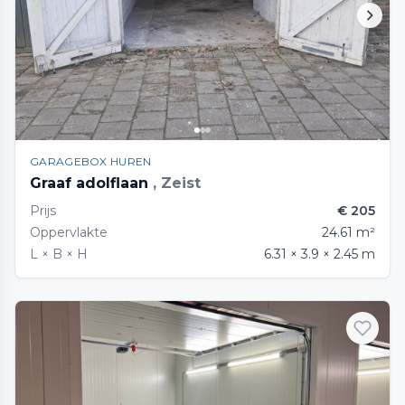
GARAGEBOX HUREN
Graaf adolflaan
, Zeist
Prijs
€ 205
Oppervlakte
24.61 m²
L × B × H
6.31 × 3.9 × 2.45 m