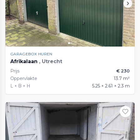
GARAGEBOX HUREN
Afrikalaan
, Utrecht
Prijs
€ 230
Oppervlakte
13.7 m²
L × B × H
5.25 × 2.61 × 2.3 m