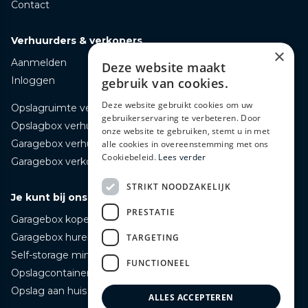
Contact
Verhuurders & verkopers
×
Aanmelden
Deze website maakt
Inloggen
gebruik van cookies.
Deze website gebruikt cookies om uw
Opslagruimte verhuren
gebruikerservaring te verbeteren. Door
Opslagbox verhuren
onze website te gebruiken, stemt u in met
Garagebox verhuren
alle cookies in overeenstemming met ons
Cookiebeleid.
Lees verder
Garagebox verkopen
STRIKT NOODZAKELIJK
Je kunt bij ons terecht voor
PRESTATIE
Garagebox kopen
Garagebox huren
TARGETING
Self-storage mini opslag huren
FUNCTIONEEL
Opslagcontainer huren
Opslag aan huis bezorgd huren
ALLES ACCEPTEREN