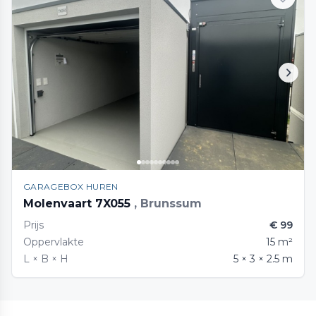
GARAGEBOX HUREN
Molenvaart 7X055
, Brunssum
Prijs
€ 99
Oppervlakte
15 m²
L × B × H
5 × 3 × 2.5 m