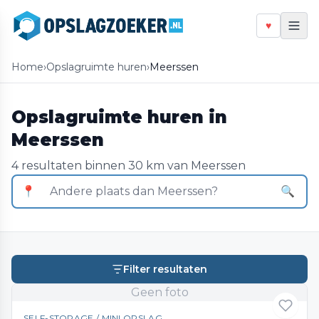
♥
Home
›
Opslagruimte huren
›
Meerssen
Opslagruimte huren in
Meerssen
4 resultaten binnen 30 km van Meerssen
📍
🔍
Filter resultaten
Geen foto
SELF-STORAGE / MINI OPSLAG