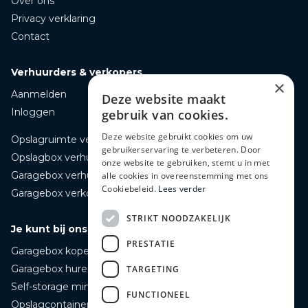
Over ons
Privacy verklaring
Contact
Verhuurders & verkopers
×
Aanmelden
Deze website maakt
Inloggen
gebruik van cookies.
Deze website gebruikt cookies om uw
Opslagruimte verhuren
gebruikerservaring te verbeteren. Door
Opslagbox verhuren
onze website te gebruiken, stemt u in met
Garagebox verhuren
alle cookies in overeenstemming met ons
Cookiebeleid.
Lees verder
Garagebox verkopen
STRIKT NOODZAKELIJK
Je kunt bij ons terecht voor
PRESTATIE
Garagebox kopen
Garagebox huren
TARGETING
Self-storage mini opslag huren
FUNCTIONEEL
Opslagcontainer huren