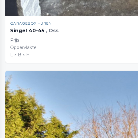
GARAGEBOX HUREN
Singel 40-45
, Oss
Prijs
Oppervlakte
L × B × H