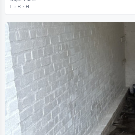
L × B × H