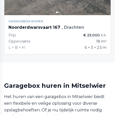
GARAGEBOX KOPEN
Noorderdwarsvaart 167
, Drachten
Prijs
€ 25.000
k.k.
Oppervlakte
18 m²
L × B × H
6 × 3 × 2.5 m
Garagebox huren in Mitselwier
Het huren van een garagebox in Mitselwier biedt
een flexibele en veilige oplossing voor diverse
opslagbehoeften. Of je nu tijdelijk ruimte nodig