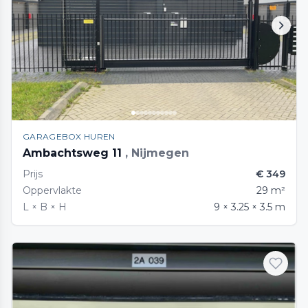
GARAGEBOX HUREN
Ambachtsweg 11
, Nijmegen
Prijs
€ 349
Oppervlakte
29 m²
L × B × H
9 × 3.25 × 3.5 m