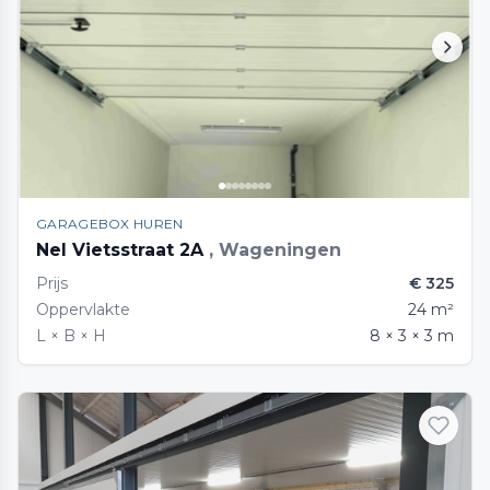
GARAGEBOX HUREN
Nel Vietsstraat 2A
, Wageningen
Prijs
€ 325
Oppervlakte
24 m²
L × B × H
8 × 3 × 3 m