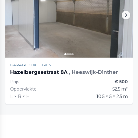
GARAGEBOX HUREN
Hazelbergsestraat 8A
, Heeswijk-Dinther
Prijs
€ 500
Oppervlakte
52.5 m²
L × B × H
10.5 × 5 × 2.5 m