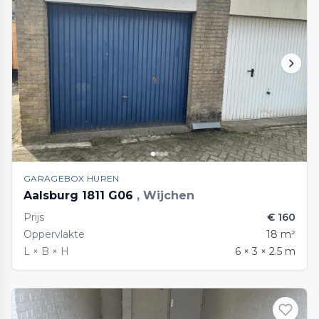
GARAGEBOX HUREN
Aalsburg 1811 G06
, Wijchen
Prijs
€ 160
Oppervlakte
18 m²
L × B × H
6 × 3 × 2.5 m