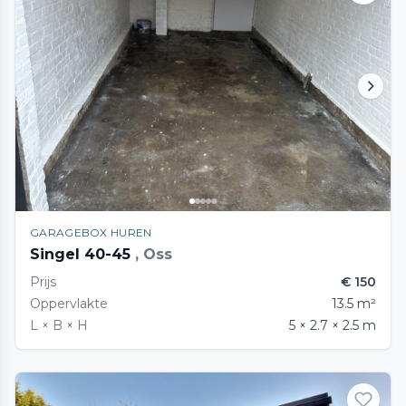
GARAGEBOX HUREN
Singel 40-45
, Oss
Prijs
€ 150
Oppervlakte
13.5 m²
L × B × H
5 × 2.7 × 2.5 m