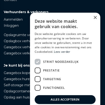
Verhuurders & verkopers
×
Aanmelden
Deze website maakt
Inloggen
gebruik van cookies.
Deze website gebruikt cookies om uw
Opslagruimte verhuren
gebruikerservaring te verbeteren. Door
Opslagbox verhuren
onze website te gebruiken, stemt u in met
Garagebox verhuren
alle cookies in overeenstemming met ons
Cookiebeleid.
Lees verder
Garagebox verkopen
STRIKT NOODZAKELIJK
Je kunt bij ons terecht voor
PRESTATIE
Garagebox kopen
Garagebox huren
TARGETING
Self-storage mini opslag huren
FUNCTIONEEL
Opslagcontainer huren
Opslag aan huis bezorgd huren
ALLES ACCEPTEREN