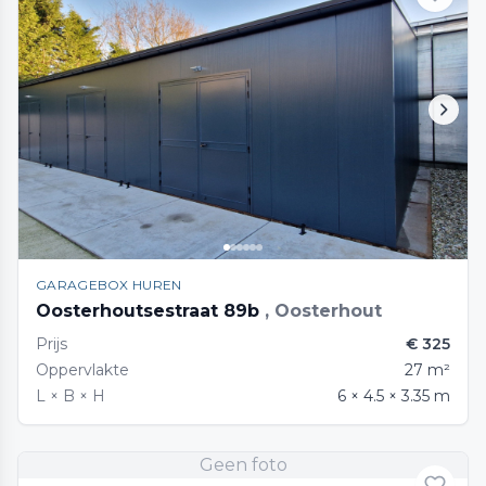
GARAGEBOX HUREN
Oosterhoutsestraat 89b
, Oosterhout
Prijs
€ 325
Oppervlakte
27 m²
L × B × H
6 × 4.5 × 3.35 m
Geen foto