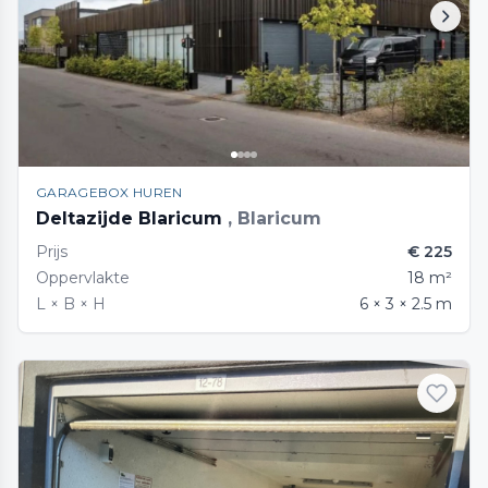
GARAGEBOX HUREN
Deltazijde Blaricum
, Blaricum
Prijs
€ 225
Oppervlakte
18 m²
L × B × H
6 × 3 × 2.5 m