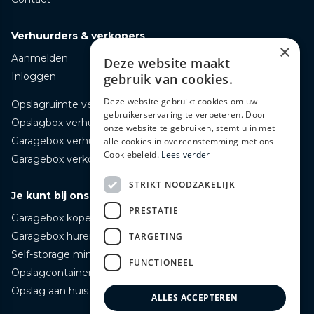
Verhuurders & verkopers
×
Aanmelden
Deze website maakt
Inloggen
gebruik van cookies.
Deze website gebruikt cookies om uw
Opslagruimte verhuren
gebruikerservaring te verbeteren. Door
Opslagbox verhuren
onze website te gebruiken, stemt u in met
Garagebox verhuren
alle cookies in overeenstemming met ons
Cookiebeleid.
Lees verder
Garagebox verkopen
STRIKT NOODZAKELIJK
Je kunt bij ons terecht voor
PRESTATIE
Garagebox kopen
Garagebox huren
TARGETING
Self-storage mini opslag huren
FUNCTIONEEL
Opslagcontainer huren
Opslag aan huis bezorgd huren
ALLES ACCEPTEREN