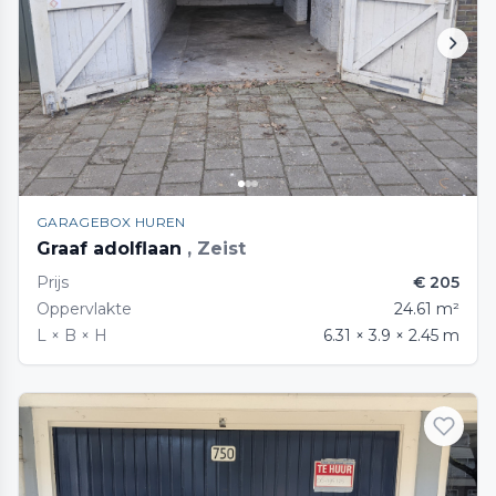
GARAGEBOX HUREN
Graaf adolflaan
, Zeist
Prijs
€ 205
Oppervlakte
24.61 m²
L × B × H
6.31 × 3.9 × 2.45 m