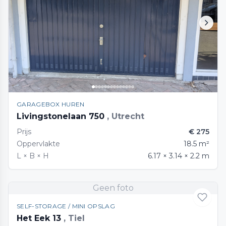
GARAGEBOX HUREN
Livingstonelaan 750
, Utrecht
Prijs
€ 275
Oppervlakte
18.5 m²
L × B × H
6.17 × 3.14 × 2.2 m
Geen foto
SELF-STORAGE / MINI OPSLAG
Het Eek 13
, Tiel