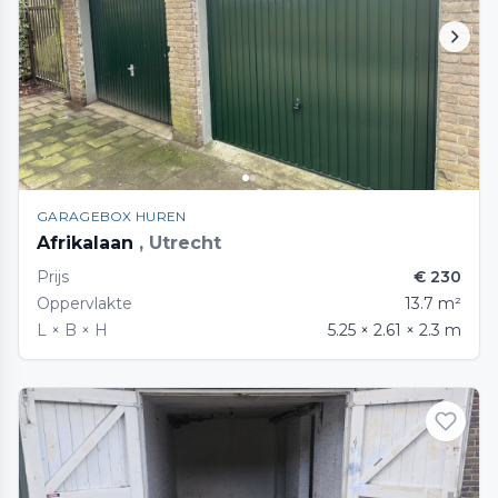
GARAGEBOX HUREN
Afrikalaan
, Utrecht
Prijs
€ 230
Oppervlakte
13.7 m²
L × B × H
5.25 × 2.61 × 2.3 m