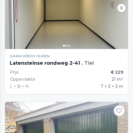
GARAGEBOX HUREN
Latensteinse rondweg 2-41
, Tiel
Prijs
€ 229
Oppervlakte
21 m²
L × B × H
7 × 3 × 3 m