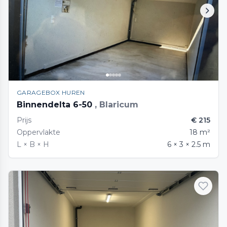
GARAGEBOX HUREN
Binnendelta 6-50
, Blaricum
Prijs
€ 215
Oppervlakte
18 m²
L × B × H
6 × 3 × 2.5 m