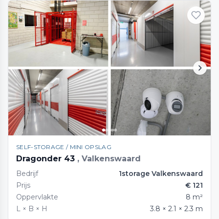
SELF-STORAGE / MINI OPSLAG
Dragonder 43
, Valkenswaard
Bedrijf
1storage Valkenswaard
Prijs
€ 121
Oppervlakte
8 m²
L × B × H
3.8 × 2.1 × 2.3 m