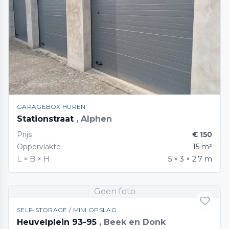
GARAGEBOX HUREN
Stationstraat
, Alphen
Prijs
€ 150
Oppervlakte
15 m²
L × B × H
5 × 3 × 2.7 m
Geen foto
SELF-STORAGE / MINI OPSLAG
Heuvelplein 93-95
, Beek en Donk