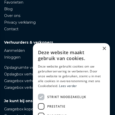
Favorieten
Blog
Over ons
Privacy verklaring
Contact
Verhuurders & verkopers
×
Aanmelden
Deze website maakt
Inloggen
gebruik van cookies.
Deze website gebruikt cookies om uw
Opslagruimte verhuren
gebruikerservaring te verbeteren. Door
Opslagbox verhuren
onze website te gebruiken, stemt u in met
Garagebox verhuren
alle cookies in overeenstemming met ons
Cookiebeleid.
Lees verder
Garagebox verkopen
STRIKT NOODZAKELIJK
Je kunt bij ons terecht voor
PRESTATIE
Garagebox kopen