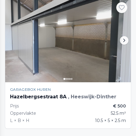
GARAGEBOX HUREN
Hazelbergsestraat 8A
, Heeswijk-Dinther
Prijs
€ 500
Oppervlakte
52.5 m²
L × B × H
10.5 × 5 × 2.5 m