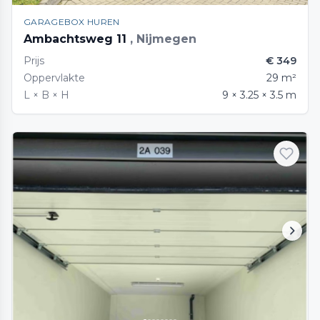
GARAGEBOX HUREN
Ambachtsweg 11
, Nijmegen
Prijs
€ 349
Oppervlakte
29 m²
L × B × H
9 × 3.25 × 3.5 m