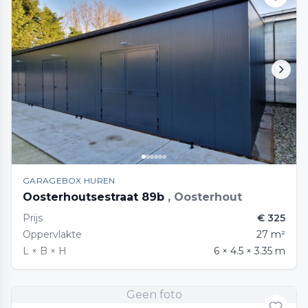
GARAGEBOX HUREN
Oosterhoutsestraat 89b
, Oosterhout
Prijs
€ 325
Oppervlakte
27 m²
L × B × H
6 × 4.5 × 3.35 m
Geen foto